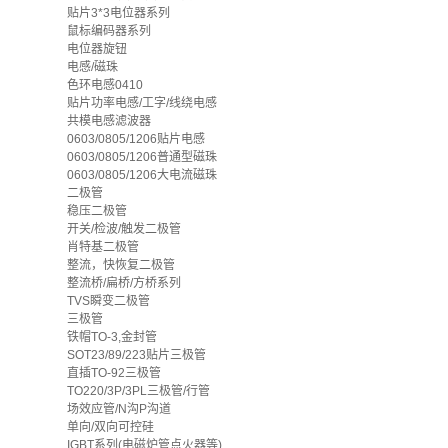
贴片3*3电位器系列
鼠标编码器系列
电位器旋钮
电感/磁珠
色环电感0410
贴片功率电感/工字/线绕电感
共模电感滤波器
0603/0805/1206贴片电感
0603/0805/1206普通型磁珠
0603/0805/1206大电流磁珠
二极管
稳压二极管
开关/检波/触发二极管
肖特基二极管
整流，快恢复二极管
整流桥/扁桥/方桥系列
TVS瞬变二极管
三极管
铁帽TO-3,金封管
SOT23/89/223贴片三极管
直插TO-92三极管
TO220/3P/3PL三极管/行管
场效应管/N沟P沟道
单向/双向可控硅
IGBT系列(电磁炉管点火器等)