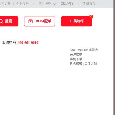
京东会员
企业采购
客户服务
网站导航
手机京东



0
BOM配单
购物车
搜索
采购热线
400-661-9010
TaoTimeClub旗舰店
关注店铺
手机下单
进店逛逛
|
关注店铺