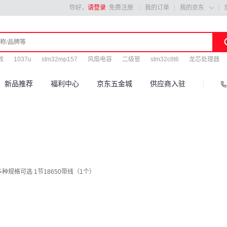
你好，
请登录
免费注册
我的订单
我的京东

放
1037u
stm32mp157
风扇电容
二级管
stm32c8t6
龙芯处理器
新品推荐
福利中心
京东五金城
供应商入驻
 多种规格可选 1节18650带线（1个）