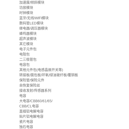
加速度/倾斜模块
功放模块
时钟模块
蓝牙/无线/WIFI模块
数码管LED模块
继电器/调压器模块
蜂鸣器模块
超声波模块
其它模块
电子元件包
电阻包
二三极管包
电容包
其他元件包(电感晶振开关等)
转接板/面包板/环氧/绿油玻纤板/覆铜板
保险管/保险元件
自恢复保险丝
接收发射/传感器系列
电容
大电容/CBB60/61/65/
CBB/CL电容
直插铝电解电容
贴片铝电解电容
瓷片电容
独石电容