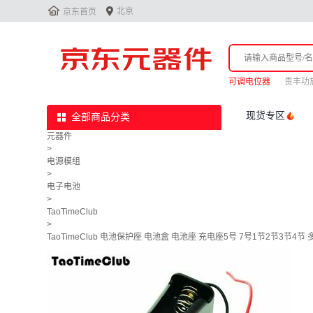


北京
京东首页
可调电位器
贵丰功
现货专区
全部商品分类
元器件
>
电源模组
>
电子电池
>
TaoTimeClub
>
TaoTimeClub 电池保护座 电池盒 电池座 充电座5号 7号1节2节3节4节