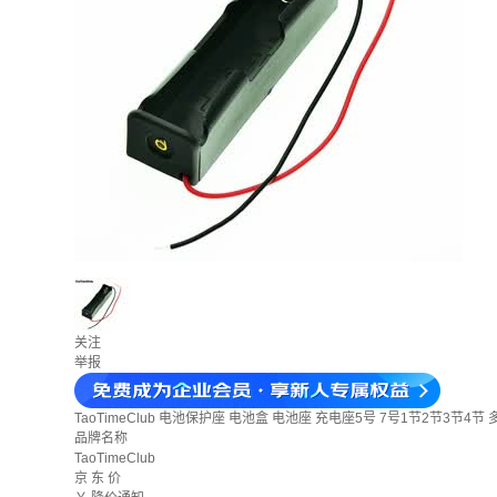
关注
举报
TaoTimeClub 电池保护座 电池盒 电池座 充电座5号 7号1节2节3节4节
品牌名称
TaoTimeClub
京 东 价