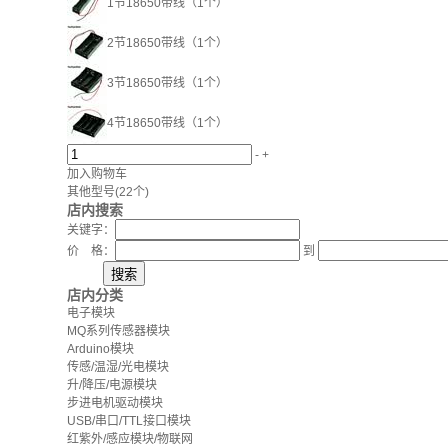
1节18650带线（1个）
2节18650带线（1个）
3节18650带线（1个）
4节18650带线（1个）
-
+
加入购物车
其他型号
(22个)
店内搜索
关键字：
价 格：
到
店内分类
电子模块
MQ系列传感器模块
Arduino模块
传感/温湿/光电模块
升/降压/电源模块
步进电机驱动模块
USB/串口/TTL接口模块
红紫外/感应模块/物联网