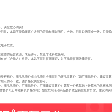
务。请您放心购买！
些附件，本司不能确保客户收到的货物与商城图片、产地、附件说明完全一致。只能确
或电子发票。
东重要的经营资源，未经许可，禁止非法转载使用。
拥有者（合作方）负责。本站不提供任何保证，并不承担任何法律责任。
牌专柜标价、商品吊牌价或由品牌供应商提供的正品零售价（如厂商指导价、建议零售
时展示的不一致，该价格仅供您参考。
价、商品吊牌价、厂商指导价、厂商建议零售价）等某一价格基础上计算出的优惠比例
具体售价以订单结算页价格为准；如您发现活动商品售价或促销信息有异常，建议购买