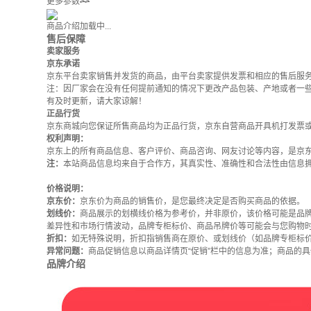
更多参数
>>
商品介绍加载中...
售后保障
卖家服务
京东承诺
京东平台卖家销售并发货的商品，由平台卖家提供发票和相应的售后服
注：因厂家会在没有任何提前通知的情况下更改产品包装、产地或者一
有及时更新，请大家谅解！
正品行货
京东商城向您保证所售商品均为正品行货，京东自营商品开具机打发票
权利声明：
京东上的所有商品信息、客户评价、商品咨询、网友讨论等内容，是京
注：
本站商品信息均来自于合作方，其真实性、准确性和合法性由信息
价格说明：
京东价：
京东价为商品的销售价，是您最终决定是否购买商品的依据。
划线价：
商品展示的划横线价格为参考价，并非原价，该价格可能是品
差异性和市场行情波动，品牌专柜标价、商品吊牌价等可能会与您购物
折扣：
如无特殊说明，折扣指销售商在原价、或划线价（如品牌专柜标
异常问题：
商品促销信息以商品详情页“促销”栏中的信息为准；商品的
品牌介绍