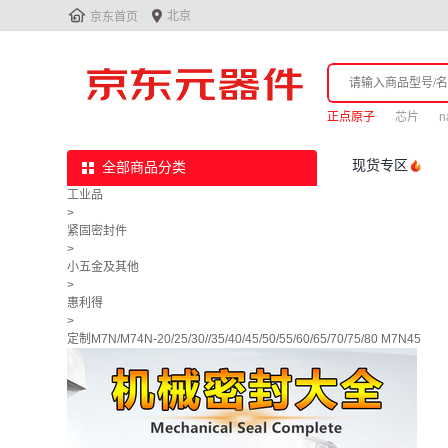


北京
京东首页
正点原子
芯片
n
现货专区
全部商品分类
工业品
>
紧固密封件
>
小五金及其他
>
惠利得
>
定制M7N/M74N-20/25/30//35/40/45/50/55/60/65/70/75/80 M7N45