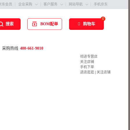
京东会员
企业采购
客户服务
网站导航
手机京东



0
BOM配单
购物车
搜索
采购热线
400-661-9010
彻进专营店
关注店铺
手机下单
进店逛逛
|
关注店铺