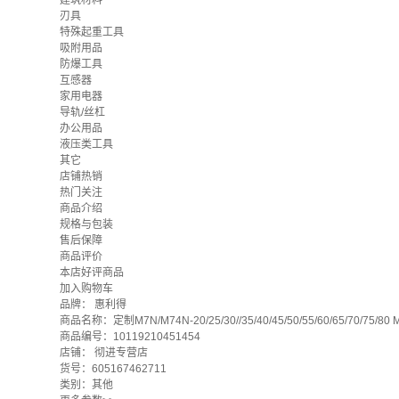
建筑材料
刃具
特殊起重工具
吸附用品
防爆工具
互感器
家用电器
导轨/丝杠
办公用品
液压类工具
其它
店铺热销
热门关注
商品介绍
规格与包装
售后保障
商品评价
本店好评商品
加入购物车
品牌：
惠利得
商品名称：定制M7N/M74N-20/25/30//35/40/45/50/55/60/65/70/75/80 
商品编号：10119210451454
店铺：
彻进专营店
货号：605167462711
类别：其他