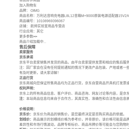
本店好评商品
加入购物车
品牌：
OIMG
商品名称：万利达音响充电器L8L12音箱M+9000原装电源适配器15V2A充电
商品编号：10108969396067
店铺：
航帅实验室用品专营店
行业应用：其它
更多参数
>>
商品介绍加载中...
售后保障
卖家服务
京东承诺
京东平台卖家销售并发货的商品，由平台卖家提供发票和相应的售后服
注：因厂家会在没有任何提前通知的情况下更改产品包装、产地或者一
有及时更新，请大家谅解！
正品行货
京东商城向您保证所售商品均为正品行货，京东自营商品开具机打发票
权利声明：
京东上的所有商品信息、客户评价、商品咨询、网友讨论等内容，是京
注：
本站商品信息均来自于合作方，其真实性、准确性和合法性由信息
价格说明：
京东价：
京东价为商品的销售价，是您最终决定是否购买商品的依据。
划线价：
商品展示的划横线价格为参考价，并非原价，该价格可能是品
差异性和市场行情波动，品牌专柜标价、商品吊牌价等可能会与您购物