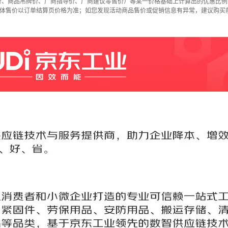
价、商品吊牌价、厂商指导价、厂商建议零售价）等某一价格基础上计算出的优惠比例
具体售价以订单结算页价格为准；如您发现活动商品售价或促销信息有异常，建议购买