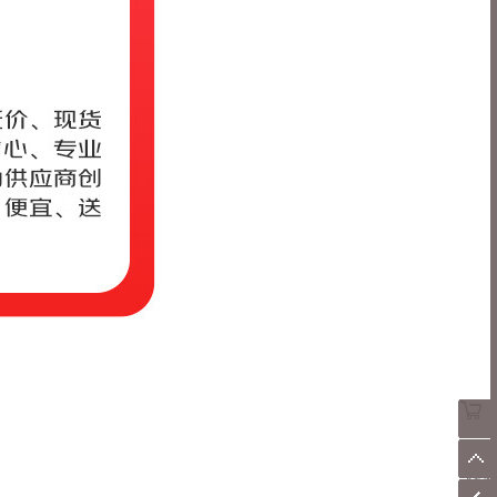
×
使用
京东