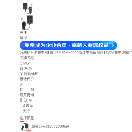
关注
举报
万利达音响充电器L8L12音箱M+9000原装电源适配器15V2A充电线9017 
品牌名称
OIMG
京 东 价
￥
降价通知
累计评价
0
促 销
展开促销
配 送 至
--请选择--
支持
选择颜色
原装充电器15V2000mA