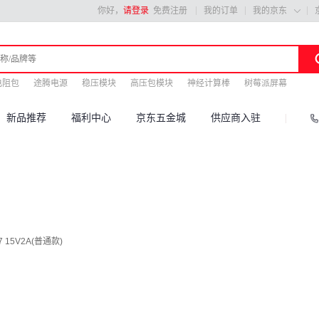
你好，
请登录
免费注册
我的订单
我的京东

电阻包
途腾电源
稳压模块
高压包模块
神经计算棒
树莓派屏幕
新品推荐
福利中心
京东五金城
供应商入驻
15V2A(普通款)