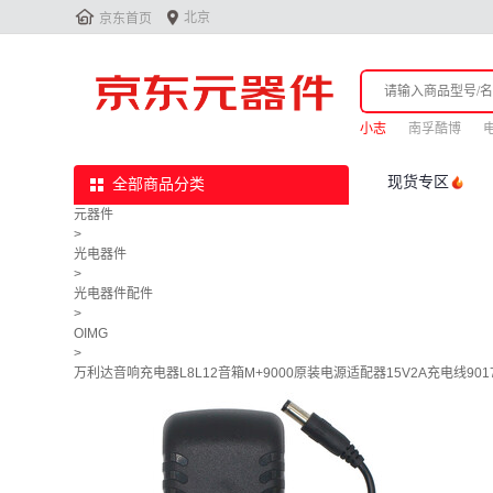


北京
京东首页
小志
南孚酷博
现货专区
全部商品分类
元器件
>
光电器件
>
光电器件配件
>
OIMG
>
万利达音响充电器L8L12音箱M+9000原装电源适配器15V2A充电线9017 