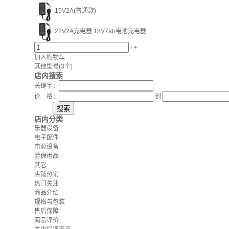
15V2A(普通款)
22V2A充电器 18V7ah电池充电器
-
+
加入购物车
其他型号
(3个)
店内搜索
关键字：
价 格：
到
店内分类
乐器设备
电子配件
电源设备
劳保用品
其它
店铺热销
热门关注
商品介绍
规格与包装
售后保障
商品评价