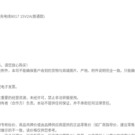
线9017 15V2A(普通款)
务。请您放心购买！
些附件，本司不能确保客户收到的货物与商城图片、产地、附件说明完全一致。只能确
或电子发票。
东重要的经营资源，未经许可，禁止非法转载使用。
拥有者（合作方）负责。本站不提供任何保证，并不承担任何法律责任。
牌专柜标价、商品吊牌价或由品牌供应商提供的正品零售价（如厂商指导价、建议零售
时展示的不一致，该价格仅供您参考。