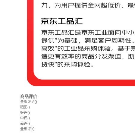
商品评价
全部评论
()
晒图
()
好评
()
中评
()
差评
()
全部评论