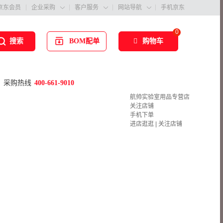
京东会员
企业采购
客户服务
网站导航
手机京东



0
BOM配单
购物车
搜索
采购热线
400-661-9010
航帅实验室用品专营店
关注店铺
手机下单
进店逛逛
|
关注店铺