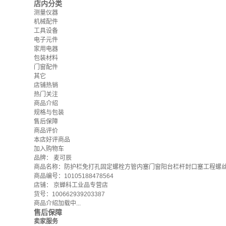
店内分类
测量仪器
机械配件
工具设备
电子元件
家用电器
包装材料
门窗配件
其它
店铺热销
热门关注
商品介绍
规格与包装
售后保障
商品评价
本店好评商品
加入购物车
品牌：
麦可辰
商品名称：防护栏免打孔固定螺栓方管内塞门窗阳台栏杆封口塞工程螺丝配
商品编号：10105188478564
店铺：
京蝉科工业品专营店
货号：100662939203387
商品介绍加载中...
售后保障
卖家服务