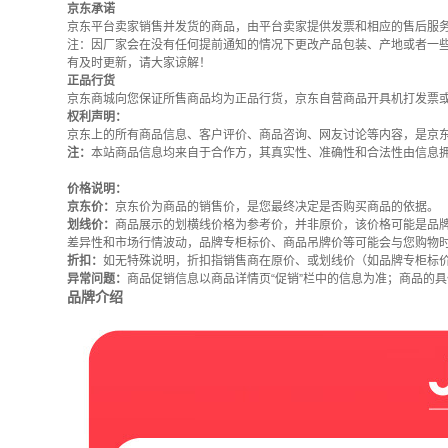
京东承诺
京东平台卖家销售并发货的商品，由平台卖家提供发票和相应的售后服
注：因厂家会在没有任何提前通知的情况下更改产品包装、产地或者一
有及时更新，请大家谅解！
正品行货
京东商城向您保证所售商品均为正品行货，京东自营商品开具机打发票
权利声明：
京东上的所有商品信息、客户评价、商品咨询、网友讨论等内容，是京
注：
本站商品信息均来自于合作方，其真实性、准确性和合法性由信息
价格说明：
京东价：
京东价为商品的销售价，是您最终决定是否购买商品的依据。
划线价：
商品展示的划横线价格为参考价，并非原价，该价格可能是品
差异性和市场行情波动，品牌专柜标价、商品吊牌价等可能会与您购物
折扣：
如无特殊说明，折扣指销售商在原价、或划线价（如品牌专柜标
异常问题：
商品促销信息以商品详情页“促销”栏中的信息为准；商品的
品牌介绍