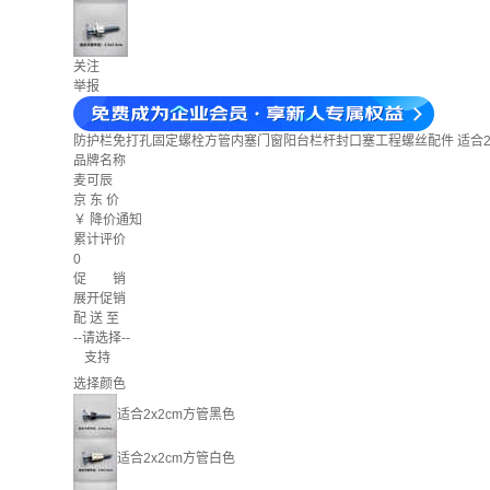
关注
举报
防护栏免打孔固定螺栓方管内塞门窗阳台栏杆封口塞工程螺丝配件 适合2
品牌名称
麦可辰
京 东 价
￥
降价通知
累计评价
0
促 销
展开促销
配 送 至
--请选择--
支持
选择颜色
适合2x2cm方管黑色
适合2x2cm方管白色