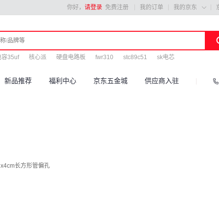
你好，
请登录
免费注册
我的订单
我的京东

容35uf
核心派
硬盘电路板
fwr310
stc89c51
sk电芯
新品推荐
福利中心
京东五金城
供应商入驻
x4cm长方形管偏孔