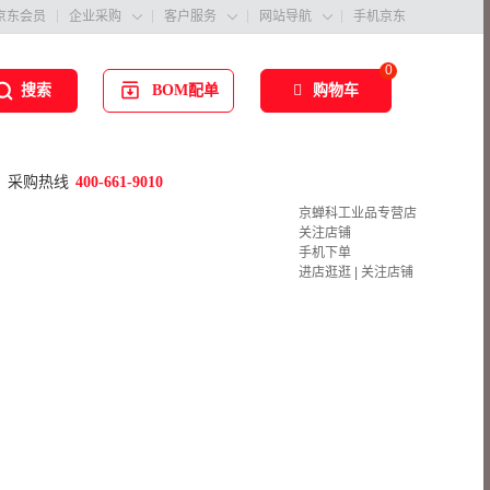
京东会员
企业采购
客户服务
网站导航
手机京东



0
BOM配单
购物车
搜索
采购热线
400-661-9010
京蝉科工业品专营店
关注店铺
手机下单
进店逛逛
|
关注店铺