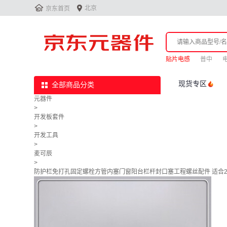


北京
京东首页
贴片电感
普中
电
现货专区
全部商品分类
元器件
>
开发板套件
>
开发工具
>
麦可辰
>
防护栏免打孔固定螺栓方管内塞门窗阳台栏杆封口塞工程螺丝配件 适合2