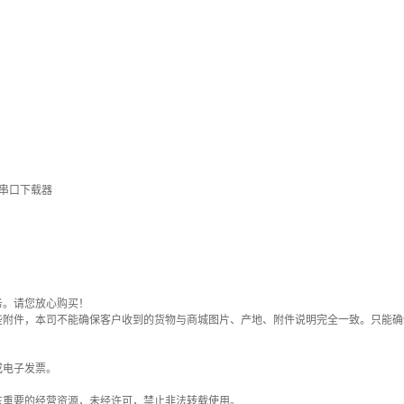
片机串口下载器
务。请您放心购买！
些附件，本司不能确保客户收到的货物与商城图片、产地、附件说明完全一致。只能确
或电子发票。
东重要的经营资源，未经许可，禁止非法转载使用。