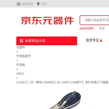


北京
京东首页
ne555芯片
南瑞
现货专区
全部商品分类
元器件
>
开发板套件
>
开发板
>
XMSJ
>
CH341T二合一模块 USB转I2C IIC UART USB转TTL 单片机串口下载器