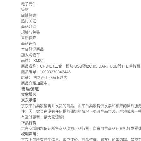
电子元件
管材
店铺热销
热门关注
商品介绍
规格与包装
售后保障
商品评价
本店好评商品
加入购物车
品牌：
XMSJ
商品名称：CH341T二合一模块 USB转I2C IIC UART USB转TTL 单
商品编号：10093270342446
店铺：
古之西工业品专营店
商品介绍加载中...
售后保障
卖家服务
京东承诺
京东平台卖家销售并发货的商品，由平台卖家提供发票和相应的售后服
注：因厂家会在没有任何提前通知的情况下更改产品包装、产地或者一
有及时更新，请大家谅解！
正品行货
京东商城向您保证所售商品均为正品行货，京东自营商品开具机打发票
权利声明：
京东上的所有商品信息、客户评价、商品咨询、网友讨论等内容，是京