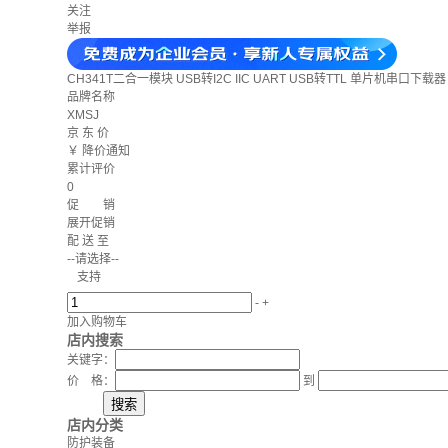
关注
举报
CH341T二合一模块 USB转I2C IIC UART USB转TTL 单片机串口下载器
品牌名称
XMSJ
京 东 价
￥
降价通知
累计评价
0
促 销
展开促销
配 送 至
--请选择--
支持
-
+
加入购物车
店内搜索
关键字：
价 格：
到
店内分类
防护装备