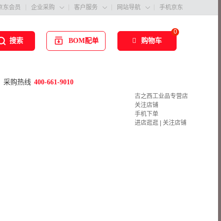
京东会员
企业采购
客户服务
网站导航
手机京东



0
BOM配单
购物车
搜索
采购热线
400-661-9010
古之西工业品专营店
关注店铺
手机下单
进店逛逛
|
关注店铺