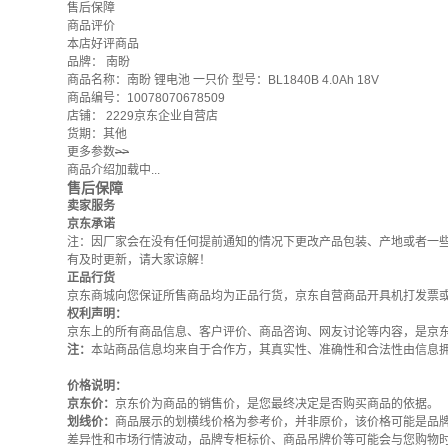
售后保障
商品评价
本店好评商品
品牌：
南盼
商品名称：南盼 锂电池 一只价 型号：BL1840B 4.0Ah 18V
商品编号：10078070678509
店铺：
2229京东企业自营店
货期：其他
更多参数
>>
商品介绍加载中...
售后保障
卖家服务
京东承诺
注：因厂家会在没有任何提前通知的情况下更改产品包装、产地或者一
有及时更新，请大家谅解！
正品行货
京东商城向您保证所售商品均为正品行货，京东自营商品开具机打发票
权利声明：
京东上的所有商品信息、客户评价、商品咨询、网友讨论等内容，是京
注：
本站商品信息均来自于合作方，其真实性、准确性和合法性由信息
价格说明：
京东价：
京东价为商品的销售价，是您最终决定是否购买商品的依据。
划线价：
商品展示的划横线价格为参考价，并非原价，该价格可能是品
差异性和市场行情波动，品牌专柜标价、商品吊牌价等可能会与您购物