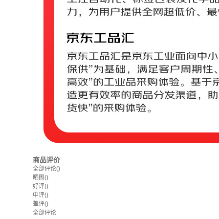
商品评价
全部评论
()
晒图
()
好评
()
中评
()
差评
()
全部评论