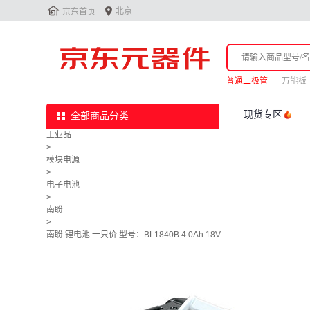


北京
京东首页
普通二极管
万能板
现货专区
全部商品分类
工业品
>
模块电源
>
电子电池
>
南盼
>
南盼 锂电池 一只价 型号：BL1840B 4.0Ah 18V