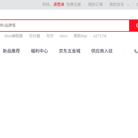
你好，
请登录
免费注册
我的订单
我的京东

bios编程器
功分器
光宇
riscv
歌航dsp
u2717d
新品推荐
福利中心
京东五金城
供应商入驻