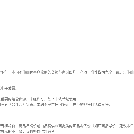
些附件，本司不能确保客户收到的货物与商城图片、产地、附件说明完全一致。只能确
或电子发票。
东重要的经营资源，未经许可，禁止非法转载使用。
拥有者（合作方）负责。本站不提供任何保证，并不承担任何法律责任。
牌专柜标价、商品吊牌价或由品牌供应商提供的正品零售价（如厂商指导价、建议零售
时展示的不一致，该价格仅供您参考。