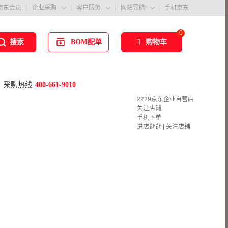
京东会员
企业采购
客户服务
网站导航
手机京东



0
BOM配单
购物车
搜索
采购热线
400-661-9010
2229京东企业自营店
关注店铺
手机下单
进店逛逛
|
关注店铺