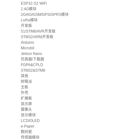
ESP32-S2 WiFi
2.4G模块
2G/4G/GSM/GPS/GPRS模块
LoRa模块
开发板
51/STM8/AVR开发板
STM32/ARM开发板
Arduino
Microbit
Jetson Nano
仿真器/下载器
FGPA&CPLD
STM32&STM8
其他
树莓派
主板
外壳
扩展板
显示屏
摄像头
显示模块
LCD/OLED
e-Paper
数码管
传感器模块