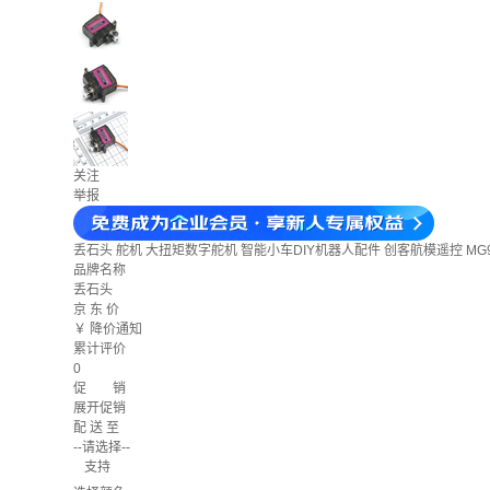
关注
举报
丢石头 舵机 大扭矩数字舵机 智能小车DIY机器人配件 创客航模遥控 MG
品牌名称
丢石头
京 东 价
￥
降价通知
累计评价
0
促 销
展开促销
配 送 至
--请选择--
支持