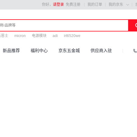
你好，
请登录
免费注册
我的订单
我的京东

基恩士
micron
电源模块
adi
irt6520we
新品推荐
福利中心
京东五金城
供应商入驻