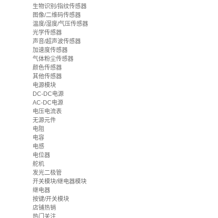
生物识别/指纹传感器
图像/二维码传感器
温度/湿度/气压传感器
光学传感器
声音/超声波传感器
加速度传感器
气体粉尘传感器
颜色传感器
其他传感器
电源模块
DC-DC电源
AC-DC电源
电压电流表
无源元件
电阻
电容
电感
电位器
舵机
发光二极管
开关模块/继电器模块
继电器
按键/开关模块
店铺热销
热门关注