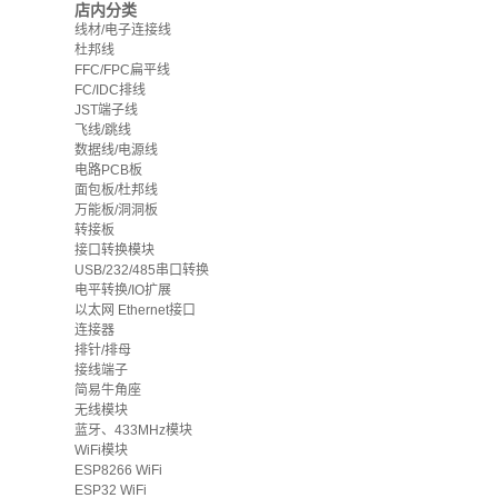
店内分类
线材/电子连接线
杜邦线
FFC/FPC扁平线
FC/IDC排线
JST端子线
飞线/跳线
数据线/电源线
电路PCB板
面包板/杜邦线
万能板/洞洞板
转接板
接口转换模块
USB/232/485串口转换
电平转换/IO扩展
以太网 Ethernet接口
连接器
排针/排母
接线端子
简易牛角座
无线模块
蓝牙、433MHz模块
WiFi模块
ESP8266 WiFi
ESP32 WiFi