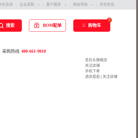
京东会员
企业采购
客户服务
网站导航
手机京东



0
BOM配单
购物车
搜索
采购热线
400-661-9010
丢石头旗舰店
关注店铺
手机下单
进店逛逛
|
关注店铺