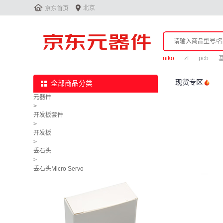


北京
京东首页
niko
zf
pcb
现货专区
全部商品分类
元器件
>
开发板套件
>
开发板
>
丢石头
>
丢石头Micro Servo