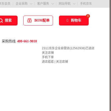
京东会员
企业采购
客户服务
网站导航
手机京东



0
BOM配单
购物车
搜索
采购热线
400-661-9010
2311京东企业自营店(12562938)已退店
关注店铺
手机下单
进店逛逛
|
关注店铺