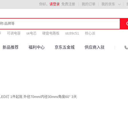
你好，
请登录
免费注册
我的订单
我的京东

声
可调电容
sk电芯
硬盘电路板
stc89c51
核心派
新品推荐
福利中心
京东五金城
供应商入驻
1件起批 外径70mm/内径30mm/角度60° 3天