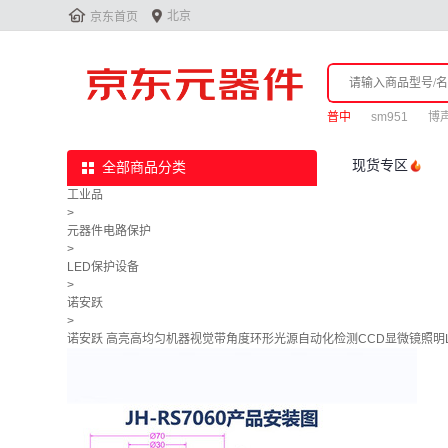


北京
京东首页
普中
sm951
博
现货专区
全部商品分类
工业品
>
元器件电路保护
>
LED保护设备
>
诺安跃
>
诺安跃 高亮高均匀机器视觉带角度环形光源自动化检测CCD显微镜照明LED灯 