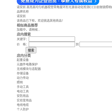
诺安跃 高亮高均匀机器视觉带角度环形光源自动化检测CCD显微镜照明LED灯 
品牌名称
诺安跃
该商品已下柜，欢迎挑选其他商品！
相似商品推荐
加载中，请稍候...
店内搜索
关键字：
价 格：
到
店内分类
起重设备
元器件电路保护
无线模块与适配器
存储设备
动力传动
照明
手动工具
电动工具
安防用品
实验室用品
电线电缆
个人防护