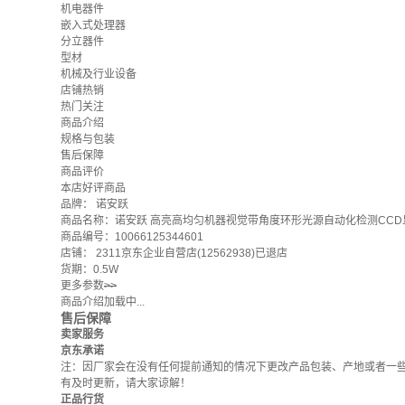
机电器件
嵌入式处理器
分立器件
型材
机械及行业设备
店铺热销
热门关注
商品介绍
规格与包装
售后保障
商品评价
本店好评商品
品牌：
诺安跃
商品名称：诺安跃 高亮高均匀机器视觉带角度环形光源自动化检测CCD显微镜照
商品编号：10066125344601
店铺：
2311京东企业自营店(12562938)已退店
货期：0.5W
更多参数
>>
商品介绍加载中...
售后保障
卖家服务
京东承诺
注：因厂家会在没有任何提前通知的情况下更改产品包装、产地或者一
有及时更新，请大家谅解！
正品行货