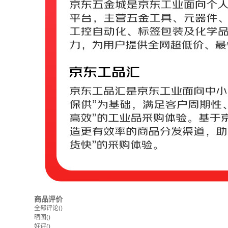
商品评价
全部评论
()
晒图
()
好评
()