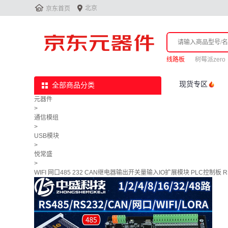


北京
京东首页
线路板
树莓派zero
现货专区
全部商品分类
元器件
>
通信模组
>
USB模块
>
悦常盛
>
WIFI 网口485 232 CAN继电器输出开关量输入IO扩展模块 PLC控制板 RS