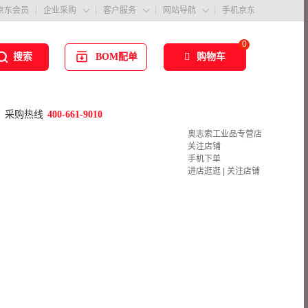
京东会员
企业采购
客户服务
网站导航
手机京东



0
BOM配单
购物车
搜索
采购热线
400-661-9010
奥志索工业品专营店
关注店铺
手机下单
进店逛逛
|
关注店铺