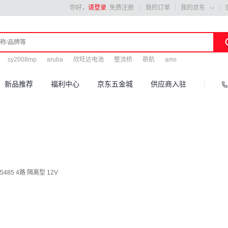
你好，
请登录
免费注册
我的订单
我的京东

sy2008mp
aruba
欣旺达电池
整流桥
歌航
ams
新品推荐
福利中心
京东五金城
供应商入驻
485 4路 隔离型 12V