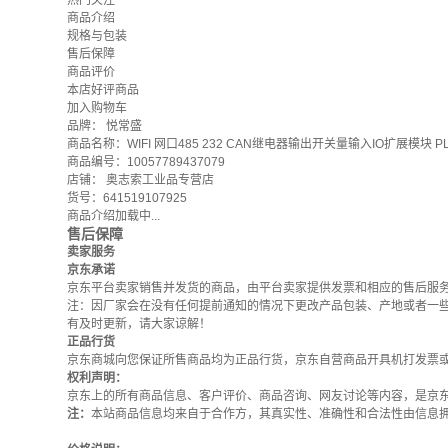
热门关注
商品介绍
规格与包装
售后保障
商品评价
本店好评商品
加入购物车
品牌：
悦常盛
商品名称：WIFI 网口485 232 CAN继电器输出开关量输入IO扩展模块 PLC
商品编号：10057789437079
店铺：
奥志索工业品专营店
货号：641519107925
商品介绍加载中...
售后保障
卖家服务
京东承诺
京东平台卖家销售并发货的商品，由平台卖家提供发票和相应的售后服
注：因厂家会在没有任何提前通知的情况下更改产品包装、产地或者一
有及时更新，请大家谅解！
正品行货
京东商城向您保证所售商品均为正品行货，京东自营商品开具机打发票
权利声明：
京东上的所有商品信息、客户评价、商品咨询、网友讨论等内容，是京
注：
本站商品信息均来自于合作方，其真实性、准确性和合法性由信息