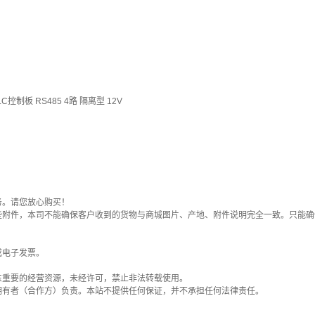
控制板 RS485 4路 隔离型 12V
务。请您放心购买！
些附件，本司不能确保客户收到的货物与商城图片、产地、附件说明完全一致。只能确
或电子发票。
东重要的经营资源，未经许可，禁止非法转载使用。
拥有者（合作方）负责。本站不提供任何保证，并不承担任何法律责任。