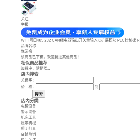
关注
举报
WIFI 网口485 232 CAN继电器输出开关量输入IO扩展模块 PLC控制板 RS
品牌名称
悦常盛
该商品已下柜，欢迎挑选其他商品！
相似商品推荐
加载中，请稍候...
店内搜索
关键字：
价 格：
到
店内分类
电镀设备
警示设备
机床工具
履带机械
照明灯具
店铺热销