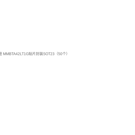
体管 MMBTA42LT1G贴片封装SOT23（50个）