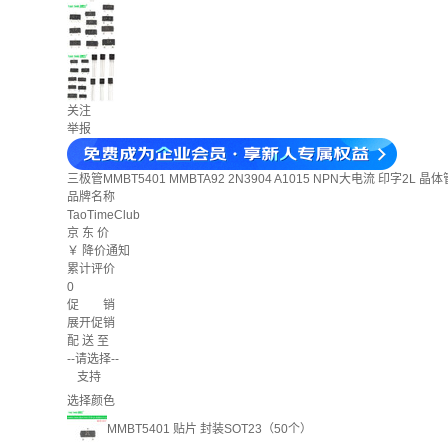
关注
举报
三极管MMBT5401 MMBTA92 2N3904 A1015 NPN大电流 印字2L 晶
品牌名称
TaoTimeClub
京 东 价
￥
降价通知
累计评价
0
促 销
展开促销
配 送 至
--请选择--
支持
选择颜色
MMBT5401 贴片 封装SOT23（50个）