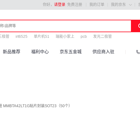
你好，
请登录
免费注册
我的订单
我的京东

三极管
irt6525
单片机51
瑞能小家上
pcb
发光二极管
新品推荐
福利中心
京东五金城
供应商入驻
体管 MMBTA42LT1G贴片封装SOT23（50个）