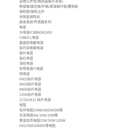
其他元件包(电感晶振开关等)
转接板/面包板/环氧/绿油玻纤板/覆铜板
保险管/保险元件
自恢复保险丝
接收发射/传感器系列
电容
大电容/CBB60/61/65/
CBB/CL电容
直插铝电解电容
贴片铝电解电容
瓷片电容
独石电容
涤纶电容
安规电容/Y电容
钽电容
0402贴片电容
0603贴片电容
0805贴片电容
1206贴片电容
1210/1812 贴片电容
电阻
色环电阻1/4W/1W/2W/3W等
水泥电阻5W 10W 20W等
黄金铝壳电阻25W 50W 100W
0402/0603/0805等电阻