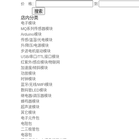
价 格：
到
店内分类
电子模块
MQ系列传感器模块
Arduino模块
传感/温湿/光电模块
升/降压/电源模块
步进电机驱动模块
USB/串口/TTL接口模块
红紫外/感应模块/物联网
加速度/倾斜模块
功放模块
时钟模块
蓝牙/无线/WIFI模块
数码管LED模块
继电器/调压器模块
蜂鸣器模块
超声波模块
其它模块
电子元件包
电阻包
二三极管包
电容包