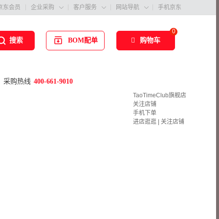
京东会员
企业采购
客户服务
网站导航
手机京东



0
BOM配单
购物车
搜索
采购热线
400-661-9010
TaoTimeClub旗舰店
关注店铺
手机下单
进店逛逛
|
关注店铺