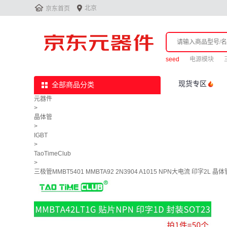


北京
京东首页
seed
电源模块
现货专区
全部商品分类
元器件
>
晶体管
>
IGBT
>
TaoTimeClub
>
三极管MMBT5401 MMBTA92 2N3904 A1015 NPN大电流 印字2L 晶