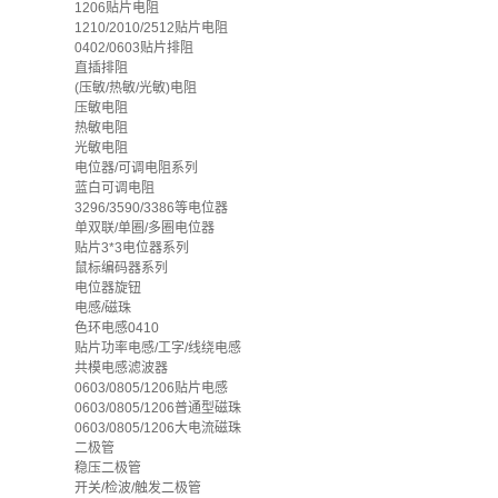
1206贴片电阻
1210/2010/2512贴片电阻
0402/0603贴片排阻
直插排阻
(压敏/热敏/光敏)电阻
压敏电阻
热敏电阻
光敏电阻
电位器/可调电阻系列
蓝白可调电阻
3296/3590/3386等电位器
单双联/单圈/多圈电位器
贴片3*3电位器系列
鼠标编码器系列
电位器旋钮
电感/磁珠
色环电感0410
贴片功率电感/工字/线绕电感
共模电感滤波器
0603/0805/1206贴片电感
0603/0805/1206普通型磁珠
0603/0805/1206大电流磁珠
二极管
稳压二极管
开关/检波/触发二极管