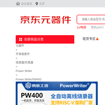


北京
京东首页
1uf电容
歌航gdt42
现货专区
全部商品分类
元器件
>
开发板套件
>
烧录器/仿真器
>
Power Writer
>
Power WriterPW400