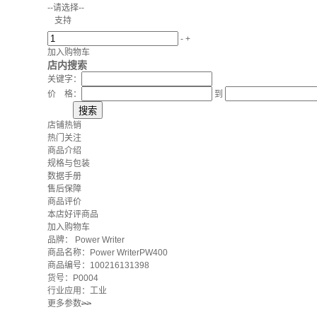
--请选择--
支持
-
+
加入购物车
店内搜索
关键字：
价 格：
到
店铺热销
热门关注
商品介绍
规格与包装
数据手册
售后保障
商品评价
本店好评商品
加入购物车
品牌：
Power Writer
商品名称：Power WriterPW400
商品编号：100216131398
货号：P0004
行业应用：工业
更多参数
>>