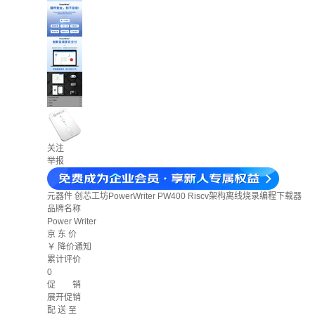
关注
举报
元器件
创芯工坊PowerWriter PW400 Riscv架构离线烧录编程下载器
品牌名称
Power Writer
京 东 价
￥
降价通知
累计评价
0
促 销
展开促销
配 送 至