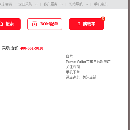
京东会员
企业采购
客户服务
网站导航
手机京东



0
BOM配单
购物车
搜索
采购热线
400-661-9010
自营
Power Writer京东自营旗舰店
关注店铺
手机下单
进店逛逛
|
关注店铺