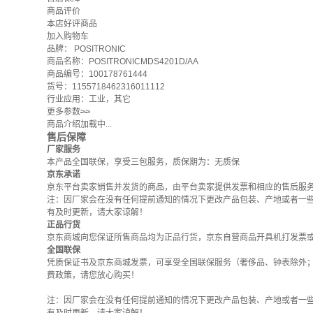
商品评价
本店好评商品
加入购物车
品牌：
POSITRONIC
商品名称：POSITRONICMDS4201D/AA
商品编号：100178761444
货号：1155718462316011112
行业应用：工业，其它
更多参数
>>
商品介绍加载中...
售后保障
厂家服务
本产品全国联保，享受三包服务，质保期为：无质保
京东承诺
京东平台卖家销售并发货的商品，由平台卖家提供发票和相应的售后服
注：因厂家会在没有任何提前通知的情况下更改产品包装、产地或者一
有及时更新，请大家谅解！
正品行货
京东商城向您保证所售商品均为正品行货，京东自营商品开具机打发票
全国联保
凭质保证书及京东商城发票，可享受全国联保服务（奢侈品、钟表除外
费政策
，请您放心购买！
注：因厂家会在没有任何提前通知的情况下更改产品包装、产地或者一