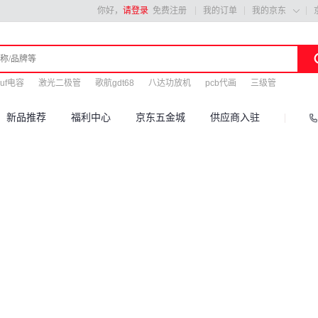
你好，
请登录
免费注册
我的订单
我的京东

4uf电容
激光二极管
歌航gdt68
八达功放机
pcb代画
三级管
新品推荐
福利中心
京东五金城
供应商入驻