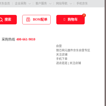
京东会员
企业采购
客户服务
网站导航
手机京东



0
BOM配单
购物车
搜索
采购热线
400-661-9010
自营
猎芯网元器件京东自营专区
关注店铺
手机下单
进店逛逛
|
关注店铺