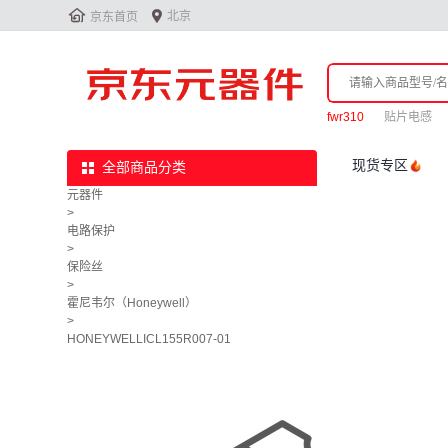


北京
京东首页
fwr310
贴片电感
现货专区
全部商品分类
元器件
>
电路保护
>
保险丝
>
霍尼韦尔（Honeywell）
>
HONEYWELLICL155R007-01