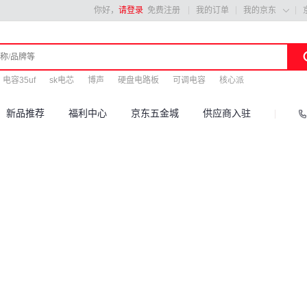
你好，
请登录
免费注册
我的订单
我的京东

电容35uf
sk电芯
博声
硬盘电路板
可调电容
核心派
新品推荐
福利中心
京东五金城
供应商入驻