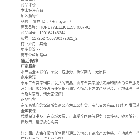
商品评价
本店好评商品
加入购物车
品牌：
霍尼韦尔（Honeywell）
商品名称：HONEYWELLICL155R007-01
商品编号：100164146344
货号：1172527560786272821_2
行业应用：其他
更多参数
>>
商品介绍加载中...
售后保障
厂家服务
本产品全国联保，享受三包服务，质保期为：无质保
京东承诺
京东平台卖家销售并发货的商品，由平台卖家提供发票和相应的售后服
注：因厂家会在没有任何提前通知的情况下更改产品包装、产地或者一
有及时更新，请大家谅解！
正品行货
京东商城向您保证所售商品均为正品行货，京东自营商品开具机打发票
全国联保
凭质保证书及京东商城发票，可享受全国联保服务（奢侈品、钟表除外
费政策
，请您放心购买！
注：因厂家会在没有任何提前通知的情况下更改产品包装、产地或者一