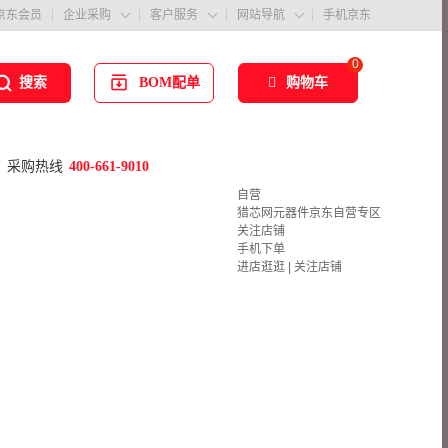
京东会员
企业采购
客户服务
网站导航
手机京东



0
BOM配单
购物车
搜索
采购热线
400-661-9010
自营
猎芯网元器件京东自营专区
关注店铺
手机下单
进店逛逛
|
关注店铺