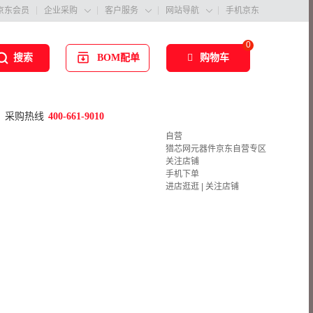
京东会员
企业采购
客户服务
网站导航
手机京东



0
BOM配单
购物车
搜索
采购热线
400-661-9010
自营
猎芯网元器件京东自营专区
关注店铺
手机下单
进店逛逛
|
关注店铺