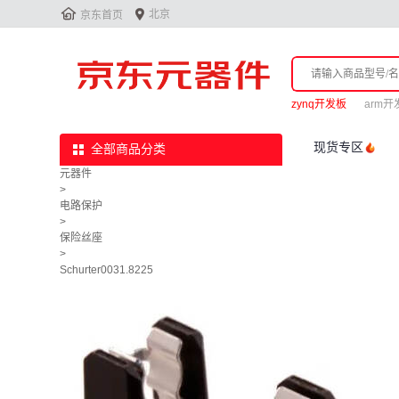


北京
京东首页
zynq开发板
arm开
现货专区
全部商品分类
元器件
>
电路保护
>
保险丝座
>
Schurter0031.8225