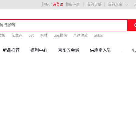
你好，
请登录
免费注册
我的订单
我的京东

发板
法兰克
cec
冠林
gps模块
八达功放
airbar
新品推荐
福利中心
京东五金城
供应商入驻