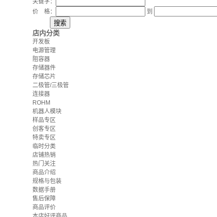
关键字：
价 格：
到
店内分类
开发板
电源管理
阻容器
存储器件
存储芯片
二极管/三极管
连接器
ROHM
机器人模块
样品专区
创客专区
特卖专区
临时分类
店铺热销
热门关注
商品介绍
规格与包装
数据手册
售后保障
商品评价
本店好评商品