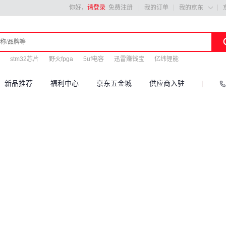
你好，
请登录
免费注册
我的订单
我的京东

stm32芯片
野火fpga
5uf电容
迅雷赚钱宝
亿纬锂能
新品推荐
福利中心
京东五金城
供应商入驻