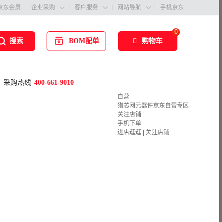
京东会员
企业采购
客户服务
网站导航
手机京东



0
BOM配单
购物车
搜索
采购热线
400-661-9010
自营
猎芯网元器件京东自营专区
关注店铺
手机下单
进店逛逛
|
关注店铺