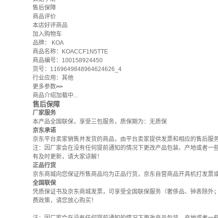
售后保障
商品评价
本店好评商品
加入购物车
品牌：
KOA
商品名称：KOACCF1N5TTE
商品编号：100158924450
货号：1169649848964624626_4
行业应用：其他
更多参数
>>
商品介绍加载中...
售后保障
厂家服务
本产品全国联保，享受三包服务，质保期为：无质保
京东承诺
京东平台卖家销售并发货的商品，由平台卖家提供发票和相应的售后服
注：因厂家会在没有任何提前通知的情况下更改产品包装、产地或者一
有及时更新，请大家谅解！
正品行货
京东商城向您保证所售商品均为正品行货，京东自营商品开具机打发票
全国联保
凭质保证书及京东商城发票，可享受全国联保服务（奢侈品、钟表除外
费政策
，请您放心购买！