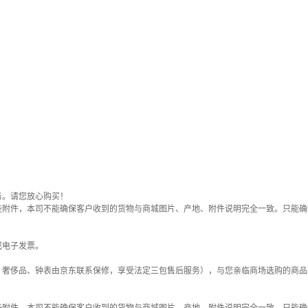
务。请您放心购买！
些附件，本司不能确保客户收到的货物与商城图片、产地、附件说明完全一致。只能确
或电子发票。
；奢侈品、钟表由京东联系保修，享受法定三包售后服务），与您亲临商场选购的商品