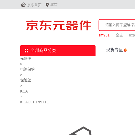


北京
京东首页
sm951
全志
nxp
现货专区
全部商品分类
元器件
>
电路保护
>
保险丝
>
KOA
>
KOACCF1N5TTE