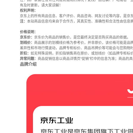
注：因厂家会在没有任何提前通知的情况下更改产品包装、产地或者一
有及时更新，请大家谅解！
权利声明：
京东上的所有商品信息、客户评价、商品咨询、网友讨论等内容，是京
注：
本站商品信息均来自于合作方，其真实性、准确性和合法性由信息
价格说明：
京东价：
京东价为商品的销售价，是您最终决定是否购买商品的依据。
划线价：
商品展示的划横线价格为参考价，并非原价，该价格可能是品
差异性和市场行情波动，品牌专柜标价、商品吊牌价等可能会与您购物
折扣：
如无特殊说明，折扣指销售商在原价、或划线价（如品牌专柜标
异常问题：
商品促销信息以商品详情页“促销”栏中的信息为准；商品的
品牌介绍