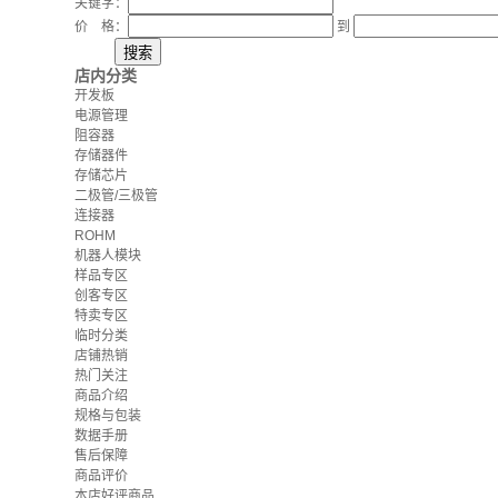
关键字：
价 格：
到
店内分类
开发板
电源管理
阻容器
存储器件
存储芯片
二极管/三极管
连接器
ROHM
机器人模块
样品专区
创客专区
特卖专区
临时分类
店铺热销
热门关注
商品介绍
规格与包装
数据手册
售后保障
商品评价
本店好评商品