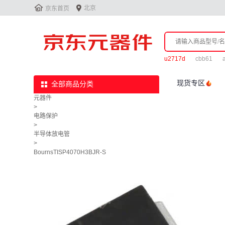


北京
京东首页
u2717d
cbb61
a
现货专区
全部商品分类
元器件
>
电路保护
>
半导体放电管
>
BournsTISP4070H3BJR-S