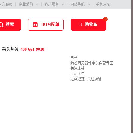
京东会员
企业采购
客户服务
网站导航
手机京东



0
BOM配单
购物车
搜索
采购热线
400-661-9010
自营
猎芯网元器件京东自营专区
关注店铺
手机下单
进店逛逛
|
关注店铺