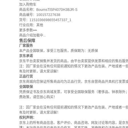
加入购物车
商品名称：BournsTISP4070H3BJR-S
商品编号：100157227638
货号：1151036698655457337_1
行业应用：其他
更多参数
>>
商品介绍加载中...
售后保障
厂家服务
本产品全国联保，享受三包服务，质保期为：无质保
京东承诺
京东平台卖家销售并发货的商品，由平台卖家提供发票和相应的售后服
注：因厂家会在没有任何提前通知的情况下更改产品包装、产地或者一
有及时更新，请大家谅解！
正品行货
京东商城向您保证所售商品均为正品行货，京东自营商品开具机打发票
全国联保
凭质保证书及京东商城发票，可享受全国联保服务（奢侈品、钟表除外
费政策
，请您放心购买！
注：因厂家会在没有任何提前通知的情况下更改产品包装、产地或者一
有及时更新，请大家谅解！
权利声明：
京东上的所有商品信息、客户评价、商品咨询、网友讨论等内容，是京