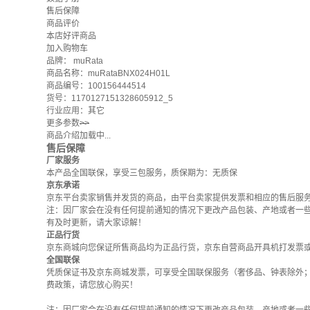
售后保障
商品评价
本店好评商品
加入购物车
品牌：
muRata
商品名称：muRataBNX024H01L
商品编号：100156444514
货号：1170127151328605912_5
行业应用：其它
更多参数
>>
商品介绍加载中...
售后保障
厂家服务
本产品全国联保，享受三包服务，质保期为：无质保
京东承诺
京东平台卖家销售并发货的商品，由平台卖家提供发票和相应的售后服
注：因厂家会在没有任何提前通知的情况下更改产品包装、产地或者一
有及时更新，请大家谅解！
正品行货
京东商城向您保证所售商品均为正品行货，京东自营商品开具机打发票
全国联保
凭质保证书及京东商城发票，可享受全国联保服务（奢侈品、钟表除外
费政策
，请您放心购买！