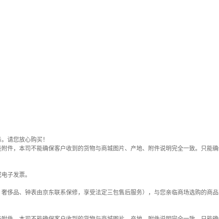
务。请您放心购买！
些附件，本司不能确保客户收到的货物与商城图片、产地、附件说明完全一致。只能确
或电子发票。
；奢侈品、钟表由京东联系保修，享受法定三包售后服务），与您亲临商场选购的商品