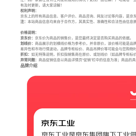
注：因厂家会在没有任何提前通知的情况下更改产品包装、产地或者一
有及时更新，请大家谅解！
权利声明：
京东上的所有商品信息、客户评价、商品咨询、网友讨论等内容，是京
注：
本站商品信息均来自于合作方，其真实性、准确性和合法性由信息
价格说明：
京东价：
京东价为商品的销售价，是您最终决定是否购买商品的依据。
划线价：
商品展示的划横线价格为参考价，并非原价，该价格可能是品
差异性和市场行情波动，品牌专柜标价、商品吊牌价等可能会与您购物
折扣：
如无特殊说明，折扣指销售商在原价、或划线价（如品牌专柜标
异常问题：
商品促销信息以商品详情页“促销”栏中的信息为准；商品的
品牌介绍