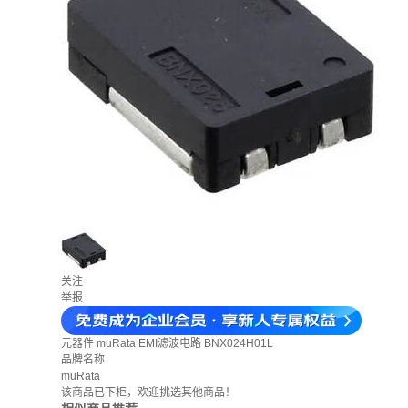
关注
举报
元器件
muRata EMI滤波电路 BNX024H01L
品牌名称
muRata
该商品已下柜，欢迎挑选其他商品！