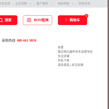
京东会员
企业采购
客户服务
网站导航
手机京东



0
BOM配单
购物车
搜索
采购热线
400-661-9010
自营
猎芯网元器件京东自营专区
关注店铺
手机下单
进店逛逛
|
关注店铺