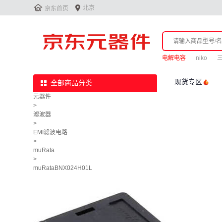


北京
京东首页
电解电容
niko
现货专区
全部商品分类
元器件
>
滤波器
>
EMI滤波电路
>
muRata
>
muRataBNX024H01L