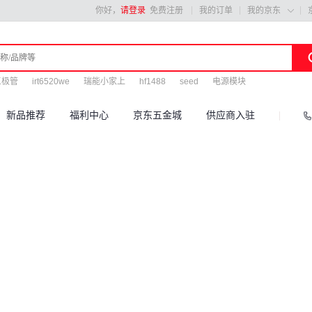
你好，
请登录
免费注册
我的订单
我的京东

三极管
irt6520we
瑞能小家上
hf1488
seed
电源模块
新品推荐
福利中心
京东五金城
供应商入驻