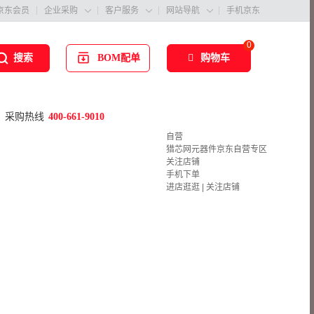
京东会员
企业采购
客户服务
网站导航
手机京东



0
BOM配单
购物车
搜索
采购热线
400-661-9010
自营
猎芯网元器件京东自营专区
关注店铺
手机下单
进店逛逛
|
关注店铺