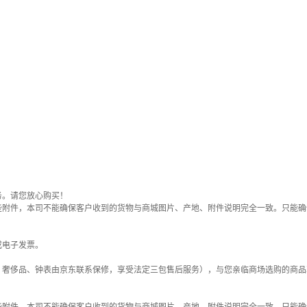
务。请您放心购买！
些附件，本司不能确保客户收到的货物与商城图片、产地、附件说明完全一致。只能确
或电子发票。
；奢侈品、钟表由京东联系保修，享受法定三包售后服务），与您亲临商场选购的商品