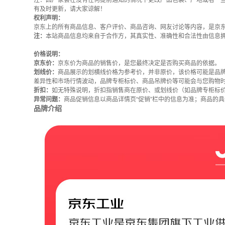
注：因厂家会在没有任何提前通知的情况下更改产品包装、产地或者一
有及时更新，请大家谅解！
权利声明：
京东上的所有商品信息、客户评价、商品咨询、网友讨论等内容，是京
注：
本站商品信息均来自于合作方，其真实性、准确性和合法性由信息
价格说明：
京东价：
京东价为商品的销售价，是您最终决定是否购买商品的依据。
划线价：
商品展示的划横线价格为参考价，并非原价，该价格可能是品
差异性和市场行情波动，品牌专柜标价、商品吊牌价等可能会与您购物
折扣：
如无特殊说明，折扣指销售商在原价、或划线价（如品牌专柜标
异常问题：
商品促销信息以商品详情页“促销”栏中的信息为准；商品的
品牌介绍