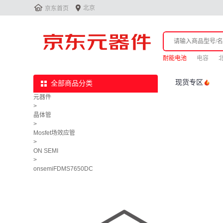


北京
京东首页
耐能电池
电容
现货专区
全部商品分类
元器件
>
晶体管
>
Mosfet场效应管
>
ON SEMI
>
onsemiFDMS7650DC