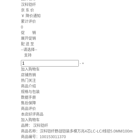
汉科铠纤
京 东 价
￥
降价通知
累计评价
0
促 销
展开促销
配 送 至
--请选择--
支持
-
+
加入购物车
店铺热销
热门关注
商品介绍
规格与包装
数据手册
售后保障
商品评价
本店好评商品
加入购物车
品牌：
汉科铠纤
商品名称：汉科铠纤野战铠装多模万兆4芯LC-LC/线径5.0MM/100m
商品编号：100153011370