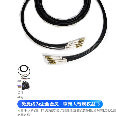
关注
举报
元器件
汉科铠纤 TPU野战铠装 光纤跳线 野战铠装多模万兆4芯LC-LC/线径
品牌名称