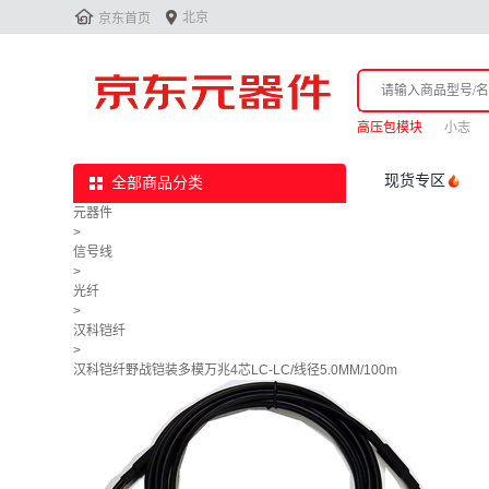


北京
京东首页
高压包模块
小志
现货专区
全部商品分类
元器件
>
信号线
>
光纤
>
汉科铠纤
>
汉科铠纤野战铠装多模万兆4芯LC-LC/线径5.0MM/100m