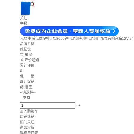
关注
举报
元器件
威亿优 锂电池18650锂电池组充电电池组广场舞音响音箱12V 24
品牌名称
威亿优
京 东 价
￥
降价通知
累计评价
0
促 销
展开促销
配 送 至
--请选择--
支持
-
+
加入购物车
店铺热销
热门关注
商品介绍
规格与包装