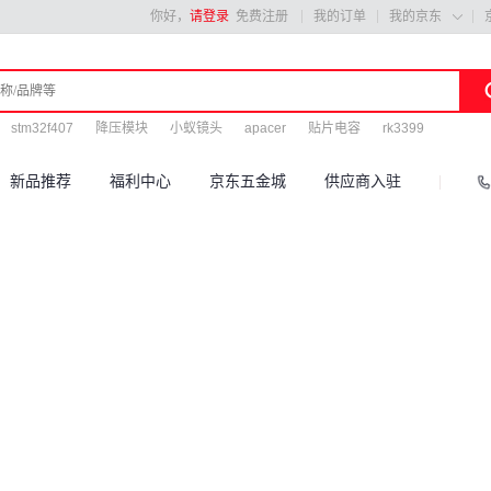
你好，
请登录
免费注册
我的订单
我的京东

stm32f407
降压模块
小蚁镜头
apacer
贴片电容
rk3399
新品推荐
福利中心
京东五金城
供应商入驻