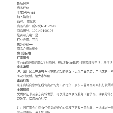
售后保障
商品评价
本店好评商品
加入购物车
品牌：
威亿优
商品名称：威亿优NM1v2o49
商品编号：100149190106
是否可充电：是
行业应用：其它
更多参数
>>
商品介绍加载中...
售后保障
厂家服务
本商品质保期周期1个月质保，在此时间范围内可提交维修申请，具体请
京东承诺
注：因厂家会在没有任何提前通知的情况下更改产品包装、产地或者一
有及时更新，请大家谅解！
正品行货
京东商城向您保证所售商品均为正品行货，京东自营商品开具机打发票
全国联保
凭质保证书及京东商城发票，可享受全国联保服务（奢侈品、钟表除外
费政策
，请您放心购买！
注：因厂家会在没有任何提前通知的情况下更改产品包装、产地或者一
有及时更新，请大家谅解！