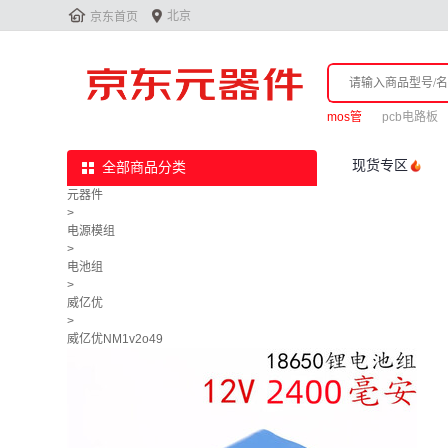


北京
京东首页
mos管
pcb电路板
现货专区
全部商品分类
元器件
>
电源模组
>
电池组
>
威亿优
>
威亿优NM1v2o49