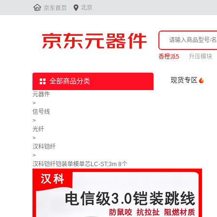


北京
京东首页
香橙派5
升压模块
现货专区
全部商品分类
元器件
>
信号线
>
光纤
>
汉科铠纤
>
汉科铠纤铠装单模单芯LC-ST;3m 8个