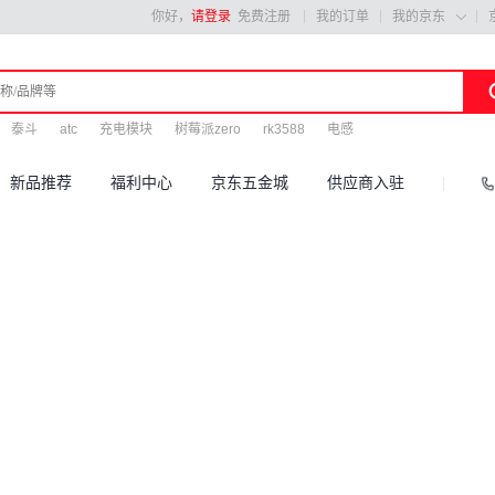
你好，
请登录
免费注册
我的订单
我的京东

泰斗
atc
充电模块
树莓派zero
rk3588
电感
新品推荐
福利中心
京东五金城
供应商入驻