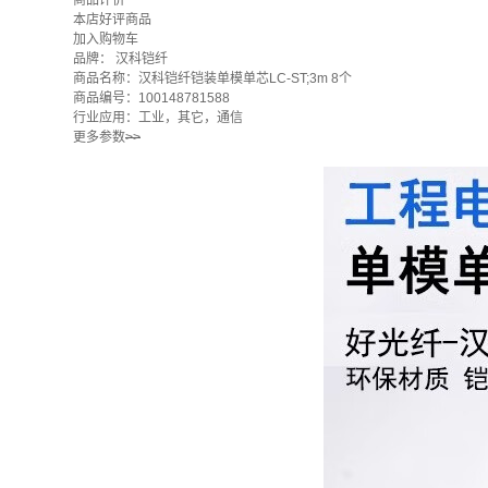
商品评价
本店好评商品
加入购物车
品牌：
汉科铠纤
商品名称：汉科铠纤铠装单模单芯LC-ST;3m 8个
商品编号：100148781588
行业应用：工业，其它，通信
更多参数
>>