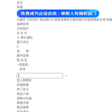
关注
举报
元器件
汉科铠纤 电信级PVC铠装单模单芯跳线尾纤防鼠阻燃延长线 铠装单模
品牌名称
汉科铠纤
京 东 价
￥
降价通知
累计评价
0
促 销
展开促销
配 送 至
--请选择--
支持
-
+
加入购物车
店铺热销
热门关注
商品介绍
规格与包装
数据手册
售后保障