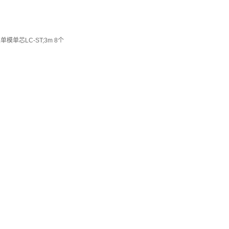
单芯LC-ST;3m 8个