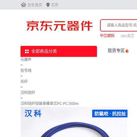


北京
京东首页
中芯国际
cpu龙芯
现货专区
全部商品分类
元器件
>
信号线
>
光纤
>
汉科铠纤
>
汉科铠纤铠装单模单芯FC-FC;500m