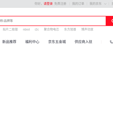
你好，
请登录
免费注册
我的订单
我的京东

贴片二极管
nbiot
i2c
聚合物电芯
东方旭普
博声功放
新品推荐
福利中心
京东五金城
供应商入驻