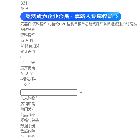
关注
举报
元器件
汉科铠纤 电信级PVC铠装单模单芯跳线尾纤防鼠阻燃延长线 铠装单模
品牌名称
汉科铠纤
京 东 价
￥
降价通知
累计评价
0
促 销
展开促销
配 送 至
--请选择--
支持
-
+
加入购物车
店铺热销
热门关注
商品介绍
规格与包装
数据手册
售后保障