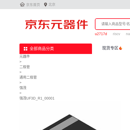


北京
京东首页
u2717d
riscv
na
现货专区
全部商品分类
元器件
>
二极管
>
通用二极管
>
强茂
>
强茂UF3D_R1_00001