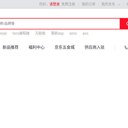
你好，
请登录
免费注册
我的订单
我的京东

nopi
bios编程器
万能板
歌航dsp
alinx
aos
新品推荐
福利中心
京东五金城
供应商入驻