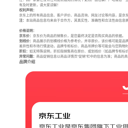
注：因厂家会在没有任何提前通知的情况下更改产品包装、产地或者一
有及时更新，请大家谅解！
权利声明：
京东上的所有商品信息、客户评价、商品咨询、网友讨论等内容，是京
注：
本站商品信息均来自于合作方，其真实性、准确性和合法性由信息
价格说明：
京东价：
京东价为商品的销售价，是您最终决定是否购买商品的依据。
划线价：
商品展示的划横线价格为参考价，并非原价，该价格可能是品
差异性和市场行情波动，品牌专柜标价、商品吊牌价等可能会与您购物
折扣：
如无特殊说明，折扣指销售商在原价、或划线价（如品牌专柜标
异常问题：
商品促销信息以商品详情页“促销”栏中的信息为准；商品的
品牌介绍