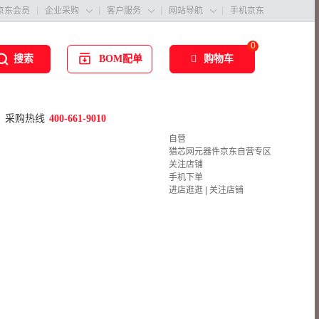
京东会员
企业采购
客户服务
网站导航
手机京东



0
BOM配单
购物车
搜索
采购热线
400-661-9010
自营
猎芯网元器件京东自营专区
关注店铺
手机下单
进店逛逛
|
关注店铺