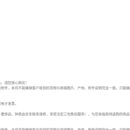
务。请您放心购买！
些附件，本司不能确保客户收到的货物与商城图片、产地、附件说明完全一致。只能确
或电子发票。
；奢侈品、钟表由京东联系保修，享受法定三包售后服务），与您亲临商场选购的商品