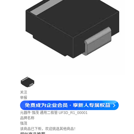
关注
举报
元器件
强茂 通用二极管 UF3D_R1_00001
品牌名称
强茂
该商品已下柜，欢迎挑选其他商品！