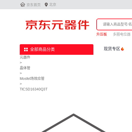


北京
京东首页
升压板
多圈电位器
现货专区
全部商品分类
元器件
>
晶体管
>
Mosfet场效应管
>
TICSD16340Q3T