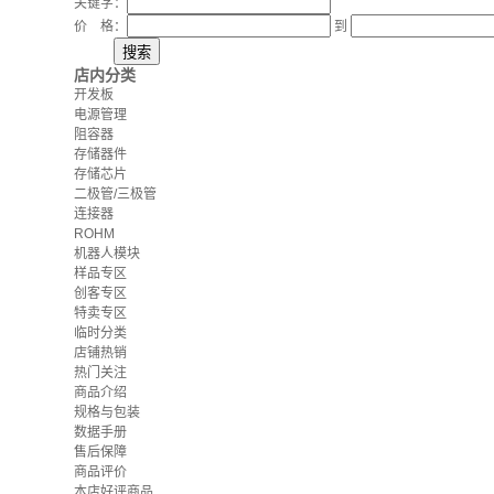
关键字：
价 格：
到
店内分类
开发板
电源管理
阻容器
存储器件
存储芯片
二极管/三极管
连接器
ROHM
机器人模块
样品专区
创客专区
特卖专区
临时分类
店铺热销
热门关注
商品介绍
规格与包装
数据手册
售后保障
商品评价
本店好评商品