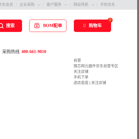
京东会员
企业采购
客户服务
网站导航
手机京东



0
BOM配单
购物车
搜索
采购热线
400-661-9010
自营
猎芯网元器件京东自营专区
关注店铺
手机下单
进店逛逛
|
关注店铺