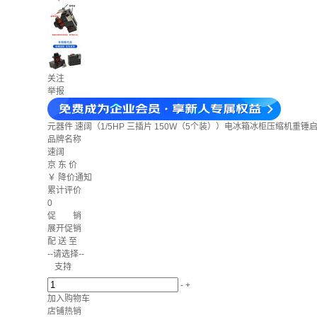
关注
举报
元器件
速阔（1/5HP 三插片 150W（5个装））电冰箱冰柜压缩机重锤
品牌名称
速阔
京 东 价
￥
降价通知
累计评价
0
促 销
展开促销
配 送 至
--请选择--
支持
-
+
加入购物车
店铺热销