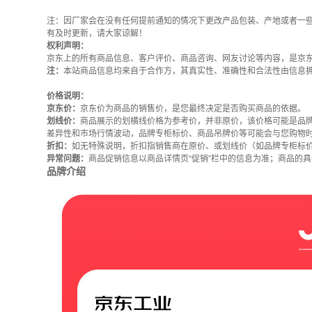
注：因厂家会在没有任何提前通知的情况下更改产品包装、产地或者一
有及时更新，请大家谅解！
权利声明：
京东上的所有商品信息、客户评价、商品咨询、网友讨论等内容，是京
注：
本站商品信息均来自于合作方，其真实性、准确性和合法性由信息
价格说明：
京东价：
京东价为商品的销售价，是您最终决定是否购买商品的依据。
划线价：
商品展示的划横线价格为参考价，并非原价，该价格可能是品
差异性和市场行情波动，品牌专柜标价、商品吊牌价等可能会与您购物
折扣：
如无特殊说明，折扣指销售商在原价、或划线价（如品牌专柜标
异常问题：
商品促销信息以商品详情页“促销”栏中的信息为准；商品的
品牌介绍