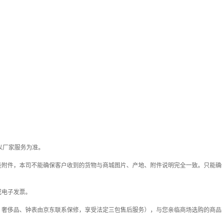
以厂家服务为准。
些附件，本司不能确保客户收到的货物与商城图片、产地、附件说明完全一致。只能确
或电子发票。
；奢侈品、钟表由京东联系保修，享受法定三包售后服务），与您亲临商场选购的商品