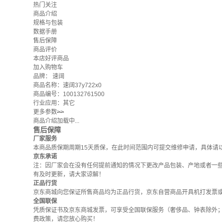
热门关注
商品介绍
规格与包装
数据手册
售后保障
商品评价
本店好评商品
加入购物车
品牌：
速阔
商品名称：速阔37y722x0
商品编号：100132761500
行业应用：其它
更多参数
>>
商品介绍加载中...
售后保障
厂家服务
本商品质保期周期15天质保，在此时间范围内可提交维修申请，具体请
京东承诺
注：因厂家会在没有任何提前通知的情况下更改产品包装、产地或者一
有及时更新，请大家谅解！
正品行货
京东商城向您保证所售商品均为正品行货，京东自营商品开具机打发票
全国联保
凭质保证书及京东商城发票，可享受全国联保服务（奢侈品、钟表除外
费政策
，请您放心购买！