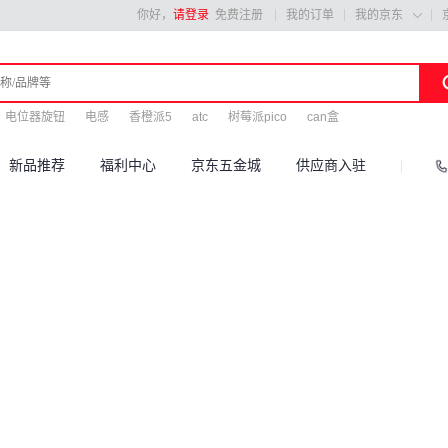
你好，
请登录
免费注册
我的订单
我的京东

电位器旋钮
电感
香橙派5
atc
树莓派pico
can盒
新品推荐
福利中心
京东五金城
供应商入驻