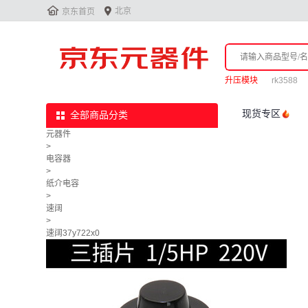


北京
京东首页
升压模块
rk3588
现货专区
全部商品分类
元器件
>
电容器
>
纸介电容
>
速阔
>
速阔37y722x0