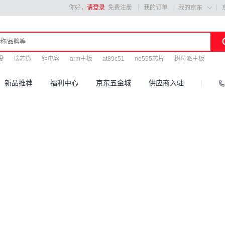
你好，
请登录
免费注册
我的订单
我的京东

设
瑞芯微
钽电容
arm主板
at89c51
ne555芯片
树莓派主板
新品推荐
福利中心
京东五金城
供应商入驻