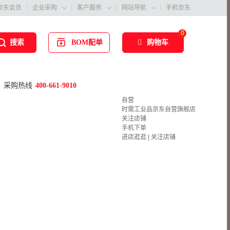
京东会员
企业采购
客户服务
网站导航
手机京东



0
BOM配单
购物车
搜索
采购热线
400-661-9010
自营
时需工业品京东自营旗舰店
关注店铺
手机下单
进店逛逛
|
关注店铺