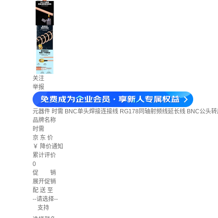
关注
举报
元器件
时需 BNC单头焊接连接线 RG178同轴射频线延长线 BNC公头转尾部上锡
品牌名称
时需
京 东 价
￥
降价通知
累计评价
0
促 销
展开促销
配 送 至
--请选择--
支持