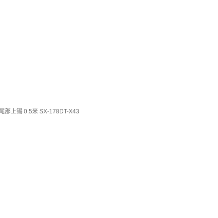
 0.5米 SX-178DT-X43