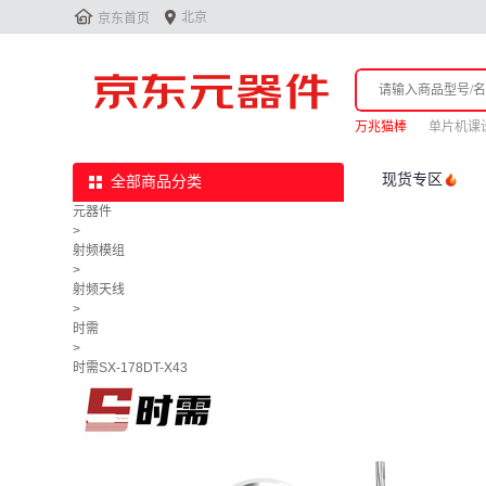


北京
京东首页
万兆猫棒
单片机课
现货专区
全部商品分类
元器件
>
射频模组
>
射频天线
>
时需
>
时需SX-178DT-X43