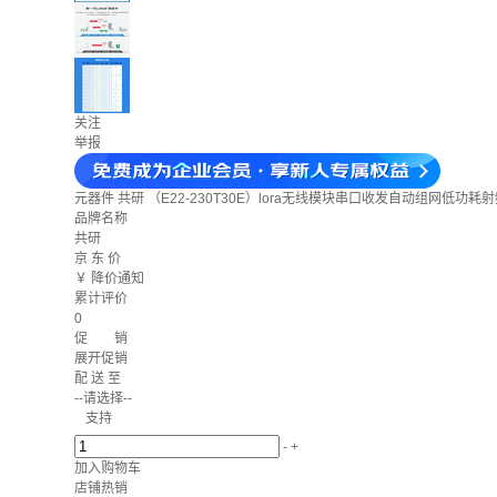
关注
举报
元器件
共研 （E22-230T30E）lora无线模块串口收发自动组网低功耗射频
品牌名称
共研
京 东 价
￥
降价通知
累计评价
0
促 销
展开促销
配 送 至
--请选择--
支持
-
+
加入购物车
店铺热销