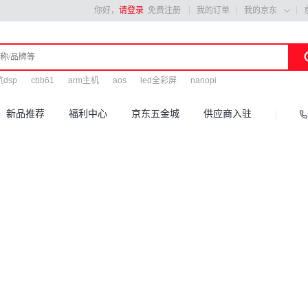
你好，
请登录
免费注册
我的订单
我的京东

dsp
cbb61
arm主机
aos
led全彩屏
nanopi
新品推荐
福利中心
京东五金城
供应商入驻