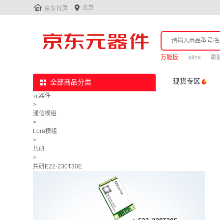


北京
京东首页
万能板
alinx
歌航
现货专区
全部商品分类
元器件
>
通信模组
>
Lora模组
>
共研
>
共研E22-230T30E