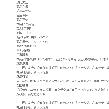
热门关注
商品介绍
规格与包装
售后保障
商品评价
本店好评商品
加入购物车
品牌：
共研
商品名称：共研E22-230T30E
商品编号：100132155438
商品介绍加载中...
售后保障
厂家服务
本商品质保期周期3个月质保，在此时间范围内可提交维修申请，具体请
京东承诺
注：因厂家会在没有任何提前通知的情况下更改产品包装、产地或者一
有及时更新，请大家谅解！
正品行货
京东商城向您保证所售商品均为正品行货，京东自营商品开具机打发票
全国联保
凭质保证书及京东商城发票，可享受全国联保服务（奢侈品、钟表除外
费政策
，请您放心购买！
注：因厂家会在没有任何提前通知的情况下更改产品包装、产地或者一
有及时更新，请大家谅解！