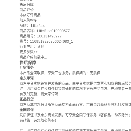
售后保障
商品评价
本店好评商品
加入购物车
品牌：
Littelfuse
商品名称：Littelfuse01000057Z
商品编号：100131496977
货号：1169518926356624083_1
行业应用：其他
更多参数
>>
商品介绍加载中...
售后保障
厂家服务
本产品全国联保，享受三包服务，质保期为：无质保
京东承诺
京东平台卖家销售并发货的商品，由平台卖家提供发票和相应的售后服
注：因厂家会在没有任何提前通知的情况下更改产品包装、产地或者一
有及时更新，请大家谅解！
正品行货
京东商城向您保证所售商品均为正品行货，京东自营商品开具机打发票
全国联保
凭质保证书及京东商城发票，可享受全国联保服务（奢侈品、钟表除外
费政策
，请您放心购买！