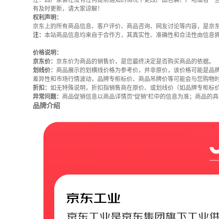
注：因厂家会在没有任何提前通知的情况下更改产品包装、产地或者一
有及时更新，请大家谅解！
权利声明：
京东上的所有商品信息、客户评价、商品咨询、网友讨论等内容，是京
注：
本站商品信息均来自于合作方，其真实性、准确性和合法性由信息
价格说明：
京东价：
京东价为商品的销售价，是您最终决定是否购买商品的依据。
划线价：
商品展示的划横线价格为参考价，并非原价，该价格可能是品
差异性和市场行情波动，品牌专柜标价、商品吊牌价等可能会与您购物
折扣：
如无特殊说明，折扣指销售商在原价、或划线价（如品牌专柜标
异常问题：
商品促销信息以商品详情页“促销”栏中的信息为准；商品的
品牌介绍