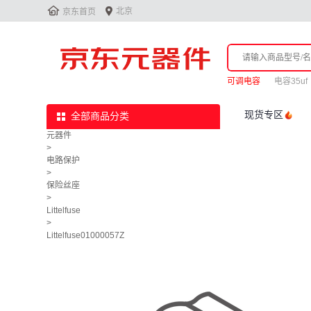


北京
京东首页
可调电容
电容35uf
现货专区
全部商品分类
元器件
>
电路保护
>
保险丝座
>
Littelfuse
>
Littelfuse01000057Z