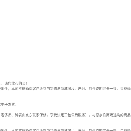
务。请您放心购买！
些附件，本司不能确保客户收到的货物与商城图片、产地、附件说明完全一致。只能确
或电子发票。
；奢侈品、钟表由京东联系保修，享受法定三包售后服务），与您亲临商场选购的商品