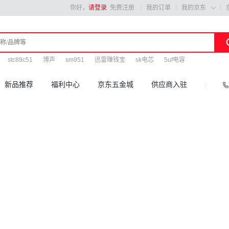
你好，
请登录
免费注册
我的订单
我的京东

stc89c51
博声
sm951
迅雷赚钱宝
sk电芯
5uf电容
新品推荐
福利中心
京东五金城
供应商入驻