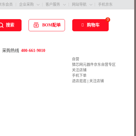
京东会员
企业采购
客户服务
网站导航
手机京东



0
BOM配单
购物车
搜索
采购热线
400-661-9010
自营
猎芯网元器件京东自营专区
关注店铺
手机下单
进店逛逛
|
关注店铺