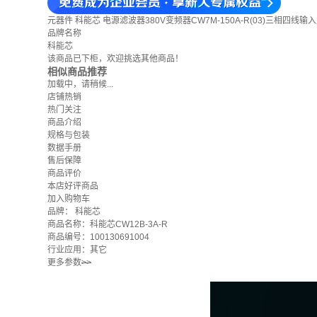
元器件
科能芯 电源滤波器380V变频器CW7M-150A-R(03)三相四线输
品牌名称
科能芯
该商品已下柜，欢迎挑选其他商品！
相似商品推荐
加载中，请稍候...
店铺热销
热门关注
商品介绍
规格与包装
数据手册
售后保障
商品评价
本店好评商品
加入购物车
品牌：
科能芯
商品名称：科能芯CW12B-3A-R
商品编号：100130691004
行业应用：其它
更多参数
>>