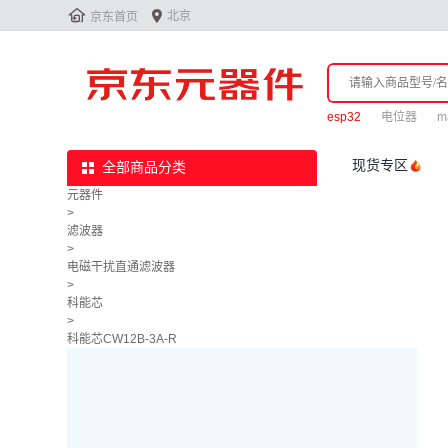


北京
京东首页
esp32
电位器
m
现货专区
全部商品分类
元器件
>
滤波器
>
电磁干扰直通滤波器
>
科能芯
>
科能芯CW12B-3A-R