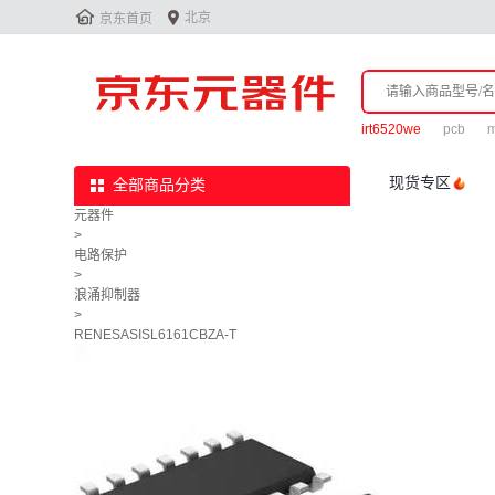


北京
京东首页
irt6520we
pcb
m
现货专区
全部商品分类
元器件
>
电路保护
>
浪涌抑制器
>
RENESASISL6161CBZA-T