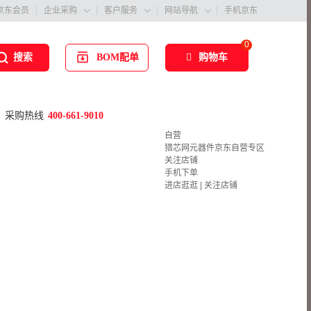
京东会员
企业采购
客户服务
网站导航
手机京东



0
BOM配单
购物车
搜索
采购热线
400-661-9010
自营
猎芯网元器件京东自营专区
关注店铺
手机下单
进店逛逛
|
关注店铺