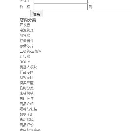
关键字：
价 格：
到
店内分类
开发板
电源管理
阻容器
存储器件
存储芯片
二极管/三极管
连接器
ROHM
机器人模块
样品专区
创客专区
特卖专区
临时分类
店铺热销
热门关注
商品介绍
规格与包装
数据手册
售后保障
商品评价
本店好评商品