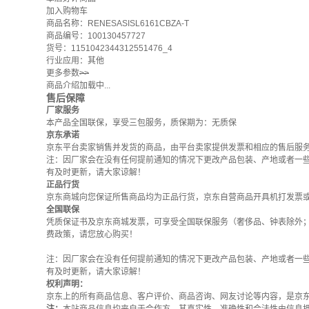
加入购物车
商品名称：RENESASISL6161CBZA-T
商品编号：100130457727
货号：1151042344312551476_4
行业应用：其他
更多参数
>>
商品介绍加载中...
售后保障
厂家服务
本产品全国联保，享受三包服务，质保期为：无质保
京东承诺
京东平台卖家销售并发货的商品，由平台卖家提供发票和相应的售后服
注：因厂家会在没有任何提前通知的情况下更改产品包装、产地或者一
有及时更新，请大家谅解！
正品行货
京东商城向您保证所售商品均为正品行货，京东自营商品开具机打发票
全国联保
凭质保证书及京东商城发票，可享受全国联保服务（奢侈品、钟表除外
费政策
，请您放心购买！
注：因厂家会在没有任何提前通知的情况下更改产品包装、产地或者一
有及时更新，请大家谅解！
权利声明：
京东上的所有商品信息、客户评价、商品咨询、网友讨论等内容，是京