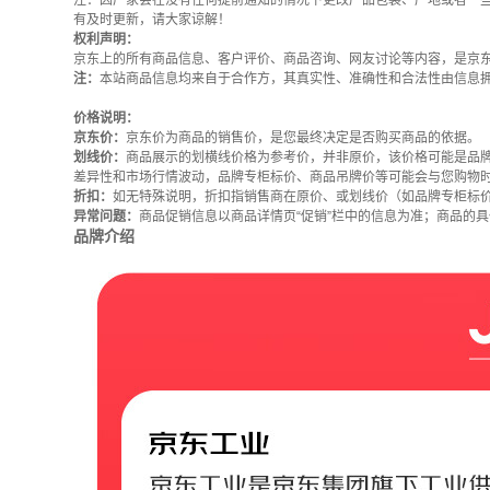
注：因厂家会在没有任何提前通知的情况下更改产品包装、产地或者一
有及时更新，请大家谅解！
权利声明：
京东上的所有商品信息、客户评价、商品咨询、网友讨论等内容，是京
注：
本站商品信息均来自于合作方，其真实性、准确性和合法性由信息
价格说明：
京东价：
京东价为商品的销售价，是您最终决定是否购买商品的依据。
划线价：
商品展示的划横线价格为参考价，并非原价，该价格可能是品
差异性和市场行情波动，品牌专柜标价、商品吊牌价等可能会与您购物
折扣：
如无特殊说明，折扣指销售商在原价、或划线价（如品牌专柜标
异常问题：
商品促销信息以商品详情页“促销”栏中的信息为准；商品的
品牌介绍