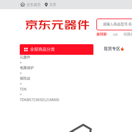


北京
京东首页
美特斯
sat
线路
现货专区
全部商品分类
元器件
>
电路保护
>
保险丝
>
TDK
>
TDKB57236S0121M000