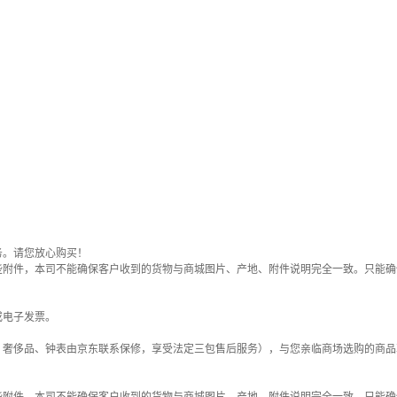
务。请您放心购买！
些附件，本司不能确保客户收到的货物与商城图片、产地、附件说明完全一致。只能确
或电子发票。
；奢侈品、钟表由京东联系保修，享受法定三包售后服务），与您亲临商场选购的商品