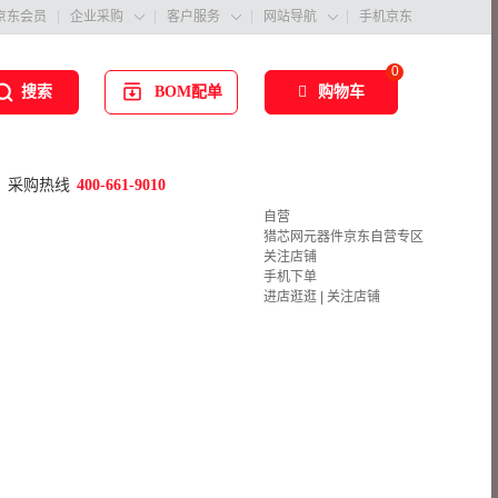
京东会员
企业采购
客户服务
网站导航
手机京东



0
BOM配单
购物车
搜索
采购热线
400-661-9010
自营
猎芯网元器件京东自营专区
关注店铺
手机下单
进店逛逛
|
关注店铺