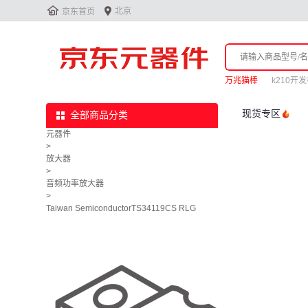


北京
京东首页
万兆猫棒
k210开
现货专区
全部商品分类
元器件
>
放大器
>
音频功率放大器
>
Taiwan SemiconductorTS34119CS RLG