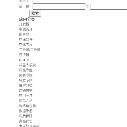
关键字：
价 格：
到
店内分类
开发板
电源管理
阻容器
存储器件
存储芯片
二极管/三极管
连接器
ROHM
机器人模块
样品专区
创客专区
特卖专区
临时分类
店铺热销
热门关注
商品介绍
规格与包装
数据手册
售后保障
商品评价
本店好评商品