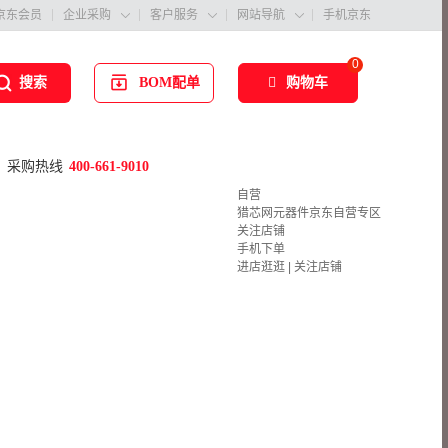
京东会员
企业采购
客户服务
网站导航
手机京东



0
BOM配单
购物车
搜索
采购热线
400-661-9010
自营
猎芯网元器件京东自营专区
关注店铺
手机下单
进店逛逛
|
关注店铺