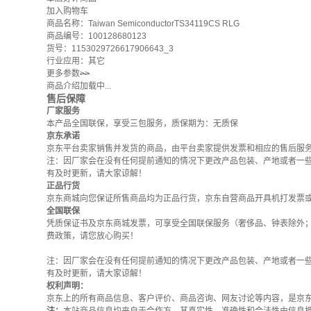
加入购物车
商品名称：Taiwan SemiconductorTS34119CS RLG
商品编号：100128680123
货号：1153029726617906643_3
行业应用：其它
更多参数
>>
商品介绍加载中...
售后保障
厂家服务
本产品全国联保，享受三包服务，质保期为：无质保
京东承诺
京东平台卖家销售并发货的商品，由平台卖家提供发票和相应的售后服
注：因厂家会在没有任何提前通知的情况下更改产品包装、产地或者一
有及时更新，请大家谅解！
正品行货
京东商城向您保证所售商品均为正品行货，京东自营商品开具机打发票
全国联保
凭质保证书及京东商城发票，可享受全国联保服务（奢侈品、钟表除外
费政策
，请您放心购买！
注：因厂家会在没有任何提前通知的情况下更改产品包装、产地或者一
有及时更新，请大家谅解！
权利声明：
京东上的所有商品信息、客户评价、商品咨询、网友讨论等内容，是京