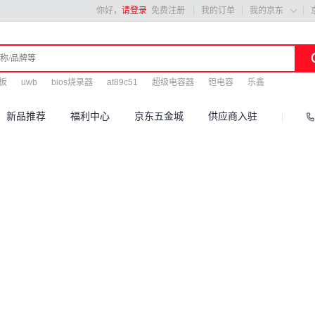
你好，
请登录
免费注册
我的订单
我的京东

发板
uwb
bios烧录器
at89c51
超级电容器
钽电容
乐鑫
新品推荐
福利中心
京东五金城
供应商入驻