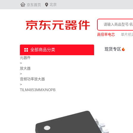


北京
京东首页
高倍率电芯
单片机
现货专区
全部商品分类
元器件
>
放大器
>
音频功率放大器
>
TILM4853MMX/NOPB