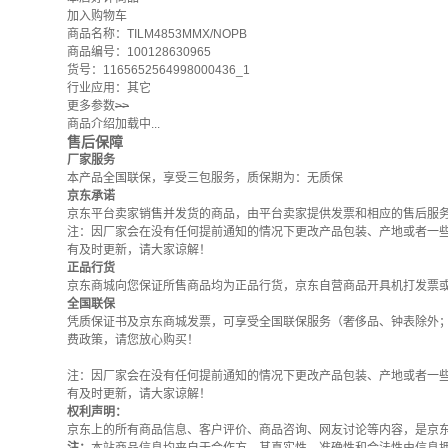
加入购物车
商品名称：TILM4853MMX/NOPB
商品编号：100128630965
货号：1165652564998000436_1
行业应用：其它
更多参数
>>
商品介绍加载中...
售后保障
厂家服务
本产品全国联保，享受三包服务，质保期为：无质保
京东承诺
京东平台卖家销售并发货的商品，由平台卖家提供发票和相应的售后服
注：因厂家会在没有任何提前通知的情况下更改产品包装、产地或者一
有及时更新，请大家谅解！
正品行货
京东商城向您保证所售商品均为正品行货，京东自营商品开具机打发票
全国联保
凭质保证书及京东商城发票，可享受全国联保服务（奢侈品、钟表除外
费政策
，请您放心购买！
注：因厂家会在没有任何提前通知的情况下更改产品包装、产地或者一
有及时更新，请大家谅解！
权利声明：
京东上的所有商品信息、客户评价、商品咨询、网友讨论等内容，是京