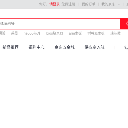
你好，
请登录
免费注册
我的订单
我的京东

课设
莱曼
ne555芯片
bios烧录器
arm主板
树莓派主板
瑞芯微
新品推荐
福利中心
京东五金城
供应商入驻