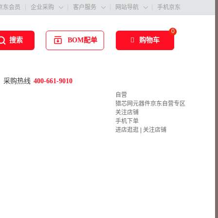
京东会员
企业采购
客户服务
网站导航
手机京东



0
BOM配单
购物车
搜索
采购热线
400-661-9010
自营
猎芯网元器件京东自营专区
关注店铺
手机下单
进店逛逛
|
关注店铺