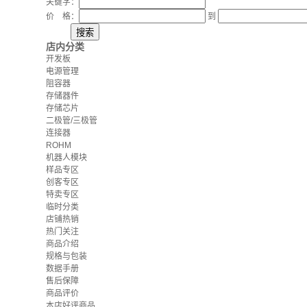
关键字：
价 格：
到
店内分类
开发板
电源管理
阻容器
存储器件
存储芯片
二极管/三极管
连接器
ROHM
机器人模块
样品专区
创客专区
特卖专区
临时分类
店铺热销
热门关注
商品介绍
规格与包装
数据手册
售后保障
商品评价
本店好评商品