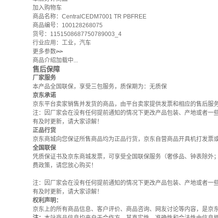
加入购物车
商品名称：CentralCEDM7001 TR PBFREE
商品编号：100128268075
货号：1151508687750789003_4
行业应用：工业，汽车
更多参数
>>
商品介绍加载中...
售后保障
厂家服务
本产品全国联保，享受三包服务，质保期为：无质保
京东承诺
京东平台卖家销售并发货的商品，由平台卖家提供发票和相应的售后服
注：因厂家会在没有任何提前通知的情况下更改产品包装、产地或者一
有及时更新，请大家谅解！
正品行货
京东商城向您保证所售商品均为正品行货，京东自营商品开具机打发票
全国联保
凭质保证书及京东商城发票，可享受全国联保服务（奢侈品、钟表除外
费政策
，请您放心购买！
注：因厂家会在没有任何提前通知的情况下更改产品包装、产地或者一
有及时更新，请大家谅解！
权利声明：
京东上的所有商品信息、客户评价、商品咨询、网友讨论等内容，是京