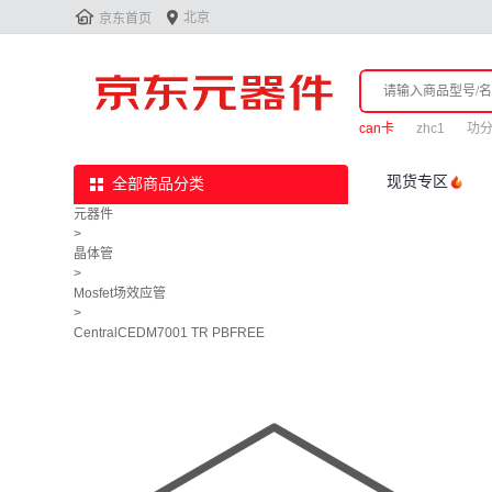


北京
京东首页
can卡
zhc1
功
现货专区
全部商品分类
元器件
>
晶体管
>
Mosfet场效应管
>
CentralCEDM7001 TR PBFREE