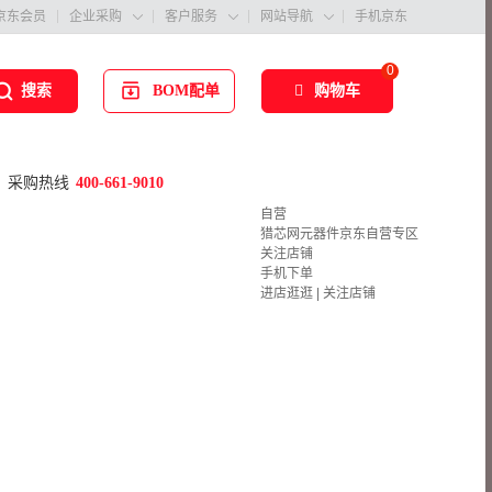
京东会员
企业采购
客户服务
网站导航
手机京东



0
BOM配单
购物车
搜索
采购热线
400-661-9010
自营
猎芯网元器件京东自营专区
关注店铺
手机下单
进店逛逛
|
关注店铺