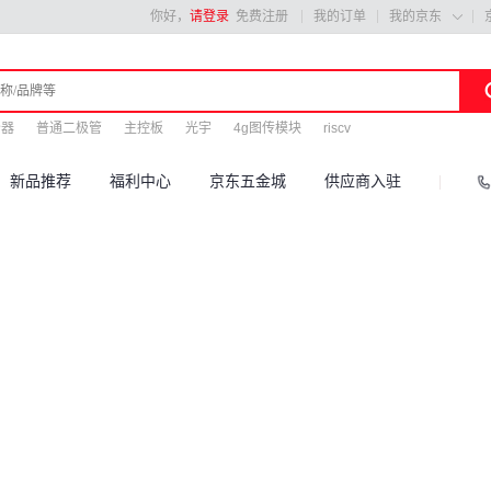
你好，
请登录
免费注册
我的订单
我的京东

分器
普通二极管
主控板
光宇
4g图传模块
riscv
新品推荐
福利中心
京东五金城
供应商入驻