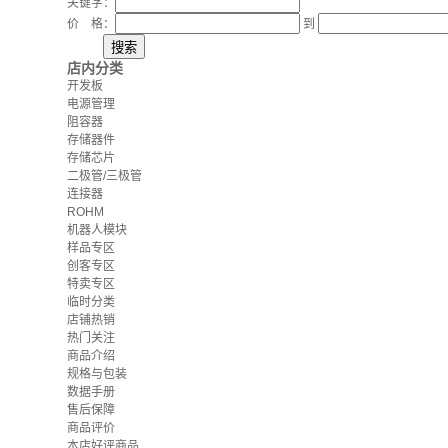
关键字：
价 格：
到
店内分类
开发板
电源管理
阻容器
存储器件
存储芯片
二极管/三极管
连接器
ROHM
机器人模块
样品专区
创客专区
特卖专区
临时分类
店铺热销
热门关注
商品介绍
规格与包装
数据手册
售后保障
商品评价
本店好评商品