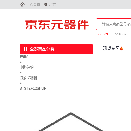


北京
京东首页
u2717d
lcd1602
现货专区
全部商品分类
元器件
>
电路保护
>
浪涌抑制器
>
STSTEF12SPUR