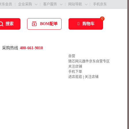
京东会员
企业采购
客户服务
网站导航
手机京东



0
BOM配单
购物车
搜索
采购热线
400-661-9010
自营
猎芯网元器件京东自营专区
关注店铺
手机下单
进店逛逛
|
关注店铺