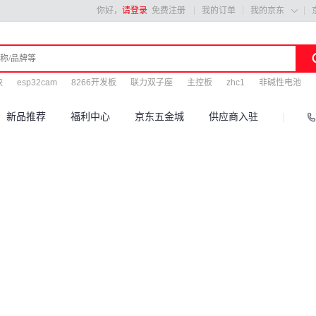
你好，
请登录
免费注册
我的订单
我的京东

块
esp32cam
8266开发板
联力双子座
主控板
zhc1
非碱性电池
新品推荐
福利中心
京东五金城
供应商入驻