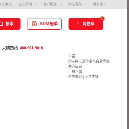
京东会员
企业采购
客户服务
网站导航
手机京东



0
BOM配单
购物车
搜索
采购热线
400-661-9010
自营
猎芯网元器件京东自营专区
关注店铺
手机下单
进店逛逛
|
关注店铺