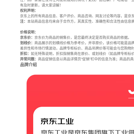
注：因厂家会在没有任何提前通知的情况下更改产品包装、产地或者一
有及时更新，请大家谅解！
权利声明：
京东上的所有商品信息、客户评价、商品咨询、网友讨论等内容，是京
注：
本站商品信息均来自于合作方，其真实性、准确性和合法性由信息
价格说明：
京东价：
京东价为商品的销售价，是您最终决定是否购买商品的依据。
划线价：
商品展示的划横线价格为参考价，并非原价，该价格可能是品
差异性和市场行情波动，品牌专柜标价、商品吊牌价等可能会与您购物
折扣：
如无特殊说明，折扣指销售商在原价、或划线价（如品牌专柜标
异常问题：
商品促销信息以商品详情页“促销”栏中的信息为准；商品的
品牌介绍