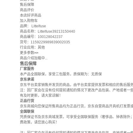
售后保障
商品评价
本店好评商品
加入购物车
品牌：
Littelfuse
商品名称：Littelfuse39213150440
商品编号：100128042237
货号：1159229989839002035
行业应用：其他
更多参数
>>
商品介绍加载中...
售后保障
厂家服务
本产品全国联保，享受三包服务，质保期为：无质保
京东承诺
京东平台卖家销售并发货的商品，由平台卖家提供发票和相应的售后服
注：因厂家会在没有任何提前通知的情况下更改产品包装、产地或者一
有及时更新，请大家谅解！
正品行货
京东商城向您保证所售商品均为正品行货，京东自营商品开具机打发票
全国联保
凭质保证书及京东商城发票，可享受全国联保服务（奢侈品、钟表除外
费政策
，请您放心购买！