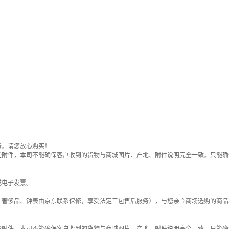
务。请您放心购买！
些附件，本司不能确保客户收到的货物与商城图片、产地、附件说明完全一致。只能确
或电子发票。
；奢侈品、钟表由京东联系保修，享受法定三包售后服务），与您亲临商场选购的商品