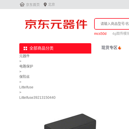


北京
京东首页
mcs50d
4g图传模
现货专区
全部商品分类
元器件
>
电路保护
>
保险丝
>
Littelfuse
>
Littelfuse39213150440