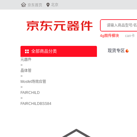


北京
京东首页
4g图传模块
can卡
现货专区
全部商品分类
元器件
>
晶体管
>
Mosfet场效应管
>
FAIRCHILD
>
FAIRCHILDBSS84