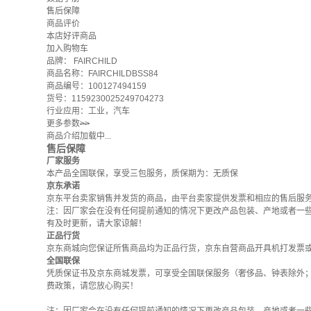
售后保障
商品评价
本店好评商品
加入购物车
品牌：
FAIRCHILD
商品名称：FAIRCHILDBSS84
商品编号：100127494159
货号：1159230025249704273
行业应用：工业，汽车
更多参数
>>
商品介绍加载中...
售后保障
厂家服务
本产品全国联保，享受三包服务，质保期为：无质保
京东承诺
京东平台卖家销售并发货的商品，由平台卖家提供发票和相应的售后服
注：因厂家会在没有任何提前通知的情况下更改产品包装、产地或者一
有及时更新，请大家谅解！
正品行货
京东商城向您保证所售商品均为正品行货，京东自营商品开具机打发票
全国联保
凭质保证书及京东商城发票，可享受全国联保服务（奢侈品、钟表除外
费政策
，请您放心购买！