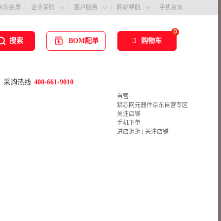
京东会员
企业采购
客户服务
网站导航
手机京东



0
BOM配单
购物车
搜索
采购热线
400-661-9010
自营
猎芯网元器件京东自营专区
关注店铺
手机下单
进店逛逛
|
关注店铺