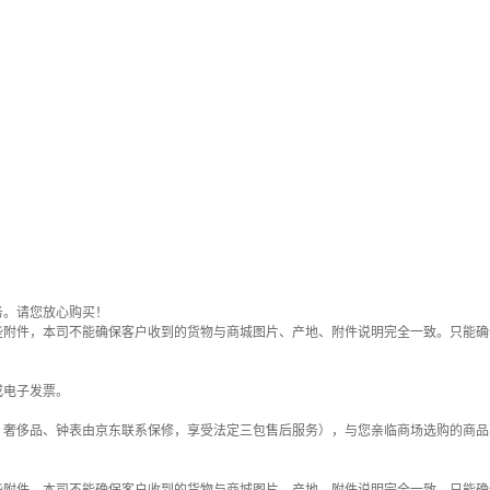
务。请您放心购买！
些附件，本司不能确保客户收到的货物与商城图片、产地、附件说明完全一致。只能确
或电子发票。
；奢侈品、钟表由京东联系保修，享受法定三包售后服务），与您亲临商场选购的商品