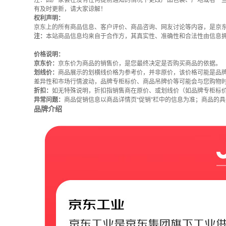
注：因厂家会在没有任何提前通知的情况下更改产品包装、产地或者一
有及时更新，请大家谅解！
权利声明：
京东上的所有商品信息、客户评价、商品咨询、网友讨论等内容，是京
注：
本站商品信息均来自于合作方，其真实性、准确性和合法性由信息
价格说明：
京东价：
京东价为商品的销售价，是您最终决定是否购买商品的依据。
划线价：
商品展示的划横线价格为参考价，并非原价，该价格可能是品
差异性和市场行情波动，品牌专柜标价、商品吊牌价等可能会与您购物
折扣：
如无特殊说明，折扣指销售商在原价、或划线价（如品牌专柜标
异常问题：
商品促销信息以商品详情页“促销”栏中的信息为准；商品的
品牌介绍