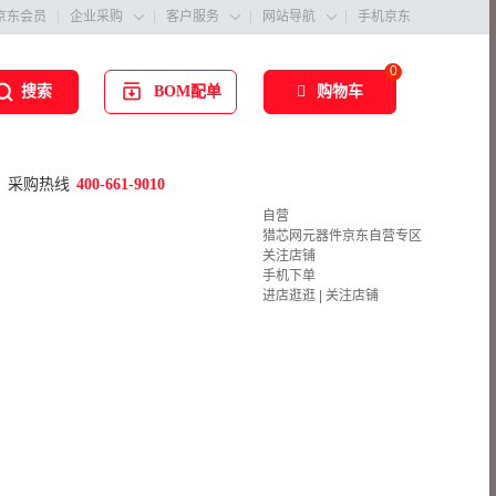
京东会员
企业采购
客户服务
网站导航
手机京东



0
BOM配单
购物车
搜索
采购热线
400-661-9010
自营
猎芯网元器件京东自营专区
关注店铺
手机下单
进店逛逛
|
关注店铺