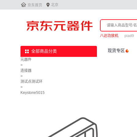


北京
京东首页
八达功放机
piad9
现货专区
全部商品分类
元器件
>
连接器
>
测试点测试环
>
Keystone5015