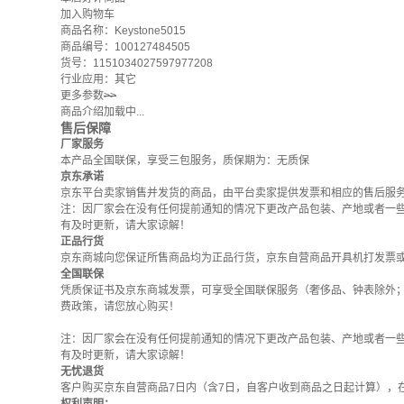
加入购物车
商品名称：Keystone5015
商品编号：100127484505
货号：1151034027597977208
行业应用：其它
更多参数
>>
商品介绍加载中...
售后保障
厂家服务
本产品全国联保，享受三包服务，质保期为：无质保
京东承诺
京东平台卖家销售并发货的商品，由平台卖家提供发票和相应的售后服
注：因厂家会在没有任何提前通知的情况下更改产品包装、产地或者一
有及时更新，请大家谅解！
正品行货
京东商城向您保证所售商品均为正品行货，京东自营商品开具机打发票
全国联保
凭质保证书及京东商城发票，可享受全国联保服务（奢侈品、钟表除外
费政策
，请您放心购买！
注：因厂家会在没有任何提前通知的情况下更改产品包装、产地或者一
有及时更新，请大家谅解！
无忧退货
客户购买京东自营商品7日内（含7日，自客户收到商品之日起计算），