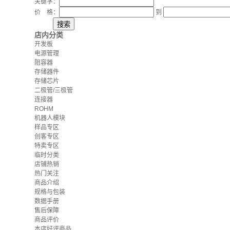
关键字：
价 格：
到
店内分类
开发板
电源管理
阻容器
存储器件
存储芯片
二极管/三极管
连接器
ROHM
机器人模块
样品专区
创客专区
特卖专区
临时分类
店铺热销
热门关注
商品介绍
规格与包装
数据手册
售后保障
商品评价
本店好评商品