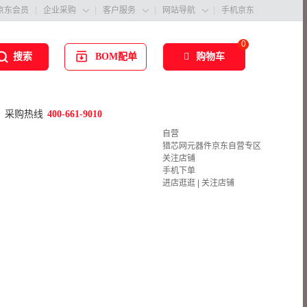
京东会员
企业采购
客户服务
网站导航
手机京东



0
BOM配单
购物车
搜索
采购热线
400-661-9010
自营
猎芯网元器件京东自营专区
关注店铺
手机下单
进店逛逛
|
关注店铺