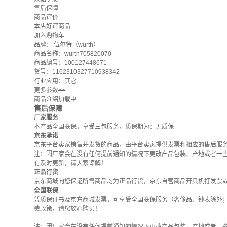
售后保障
商品评价
本店好评商品
加入购物车
品牌：
伍尔特（wurth）
商品名称：wurth705820070
商品编号：100127448671
货号：1162310327710938342
行业应用：其它
更多参数
>>
商品介绍加载中...
售后保障
厂家服务
本产品全国联保，享受三包服务，质保期为：无质保
京东承诺
京东平台卖家销售并发货的商品，由平台卖家提供发票和相应的售后服
注：因厂家会在没有任何提前通知的情况下更改产品包装、产地或者一
有及时更新，请大家谅解！
正品行货
京东商城向您保证所售商品均为正品行货，京东自营商品开具机打发票
全国联保
凭质保证书及京东商城发票，可享受全国联保服务（奢侈品、钟表除外
费政策
，请您放心购买！