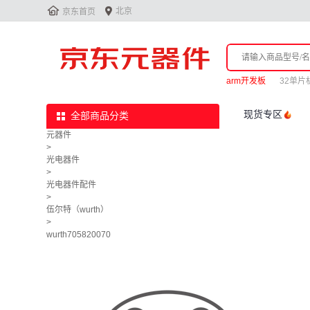


北京
京东首页
arm开发板
32单片
现货专区
全部商品分类
元器件
>
光电器件
>
光电器件配件
>
伍尔特（wurth）
>
wurth705820070