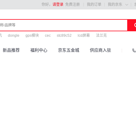
你好，
请登录
免费注册
我的订单
我的京东

机
dongle
gps模块
cec
stc89c52
lcd屏幕
法兰克
新品推荐
福利中心
京东五金城
供应商入驻