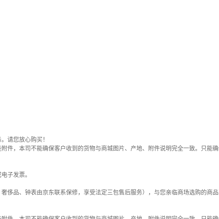
务。请您放心购买！
些附件，本司不能确保客户收到的货物与商城图片、产地、附件说明完全一致。只能确
或电子发票。
；奢侈品、钟表由京东联系保修，享受法定三包售后服务），与您亲临商场选购的商品