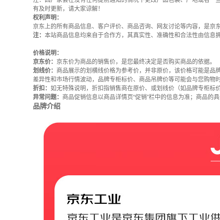
注：因厂家会在没有任何提前通知的情况下更改产品包装、产地或者一
有及时更新，请大家谅解！
权利声明：
京东上的所有商品信息、客户评价、商品咨询、网友讨论等内容，是京
注：
本站商品信息均来自于合作方，其真实性、准确性和合法性由信息
价格说明：
京东价：
京东价为商品的销售价，是您最终决定是否购买商品的依据。
划线价：
商品展示的划横线价格为参考价，并非原价，该价格可能是品
差异性和市场行情波动，品牌专柜标价、商品吊牌价等可能会与您购物
折扣：
如无特殊说明，折扣指销售商在原价、或划线价（如品牌专柜标
异常问题：
商品促销信息以商品详情页“促销”栏中的信息为准；商品的
品牌介绍