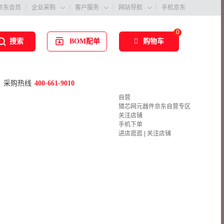
京东会员
企业采购
客户服务
网站导航
手机京东



0
BOM配单
购物车
搜索
采购热线
400-661-9010
自营
猎芯网元器件京东自营专区
关注店铺
手机下单
进店逛逛
|
关注店铺