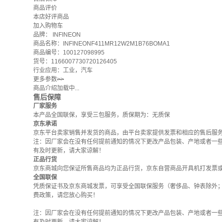
商品评价
本店好评商品
加入购物车
品牌：
INFINEON
商品名称：INFINEONF411MR12W2M1B76BOMA1
商品编号：100127098995
货号：1166007730720126405
行业应用：工业，汽车
更多参数
>>
商品介绍加载中...
售后保障
厂家服务
本产品全国联保，享受三包服务，质保期为：无质保
京东承诺
京东平台卖家销售并发货的商品，由平台卖家提供发票和相应的售后服
注：因厂家会在没有任何提前通知的情况下更改产品包装、产地或者一
有及时更新，请大家谅解！
正品行货
京东商城向您保证所售商品均为正品行货，京东自营商品开具机打发票
全国联保
凭质保证书及京东商城发票，可享受全国联保服务（奢侈品、钟表除外
费政策
，请您放心购买！
注：因厂家会在没有任何提前通知的情况下更改产品包装、产地或者一