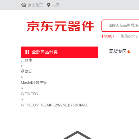


北京
京东首页
1n4007
歌航gdt42
现货专区
全部商品分类
元器件
>
晶体管
>
Mosfet场效应管
>
INFINEON
>
INFINEONF411MR12W2M1B76BOMA1