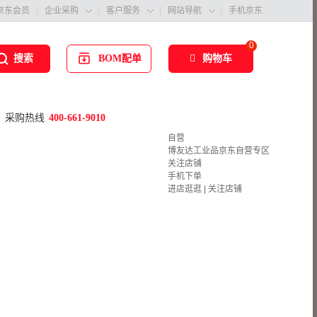
京东会员
企业采购
客户服务
网站导航
手机京东



0
BOM配单
购物车
搜索
采购热线
400-661-9010
自营
博友达工业品京东自营专区
关注店铺
手机下单
进店逛逛
|
关注店铺