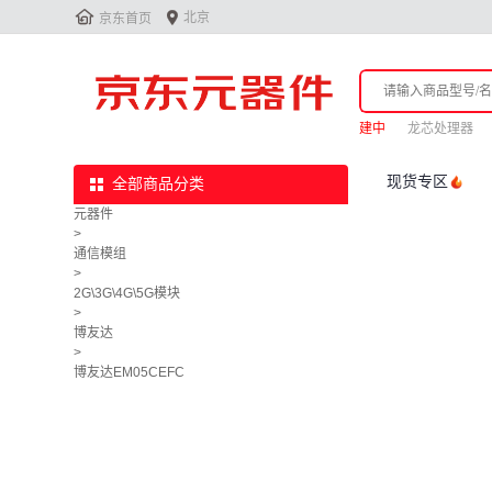


北京
京东首页
建中
龙芯处理器
现货专区
全部商品分类
元器件
>
通信模组
>
2G\3G\4G\5G模块
>
博友达
>
博友达EM05CEFC