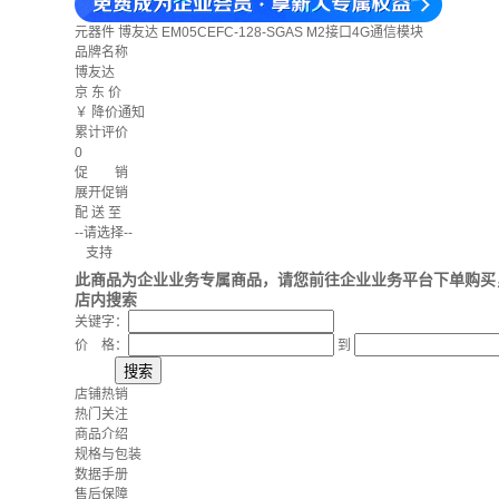
元器件
博友达 EM05CEFC-128-SGAS M2接口4G通信模块
品牌名称
博友达
京 东 价
￥
降价通知
累计评价
0
促 销
展开促销
配 送 至
--请选择--
支持
此商品为企业业务专属商品，请您前往企业业务平台下单购买
店内搜索
关键字：
价 格：
到
店铺热销
热门关注
商品介绍
规格与包装
数据手册
售后保障