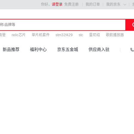
你好，
请登录
免费注册
我的订单
我的京东

极管
relic芯片
单片机套件
stm32f429
stc
雷尼绍
歌航播放器
新品推荐
福利中心
京东五金城
供应商入驻