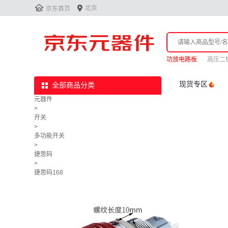


北京
京东首页
功放电路板
高压二
现货专区
全部商品分类
元器件
>
开关
>
多功能开关
>
捷思码
>
捷思码168