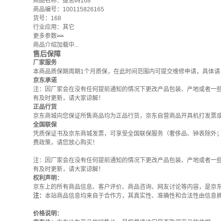
商品名称：捷思码168
商品编号：100115826165
货号：168
行业应用：其它
更多参数
>>
商品介绍加载中...
售后保障
厂家服务
本商品质保期周期1个月质保，在此时间范围内可提交维修申请，具体请
京东承诺
注：因厂家会在没有任何提前通知的情况下更改产品包装、产地或者一
有及时更新，请大家谅解！
正品行货
京东商城向您保证所售商品均为正品行货，京东自营商品开具机打发票
全国联保
凭质保证书及京东商城发票，可享受全国联保服务（奢侈品、钟表除外
费政策
，请您放心购买！
注：因厂家会在没有任何提前通知的情况下更改产品包装、产地或者一
有及时更新，请大家谅解！
权利声明：
京东上的所有商品信息、客户评价、商品咨询、网友讨论等内容，是京
注：
本站商品信息均来自于合作方，其真实性、准确性和合法性由信息
价格说明：