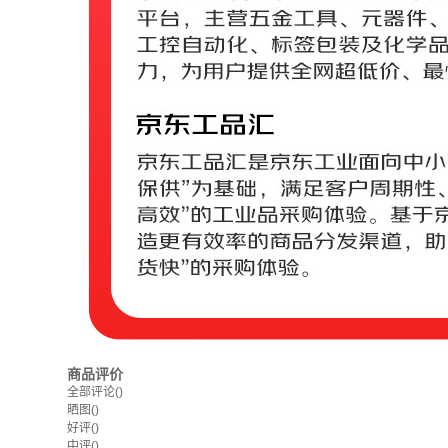
商品评价
全部评论
()
晒图
()
好评
()
中评
()