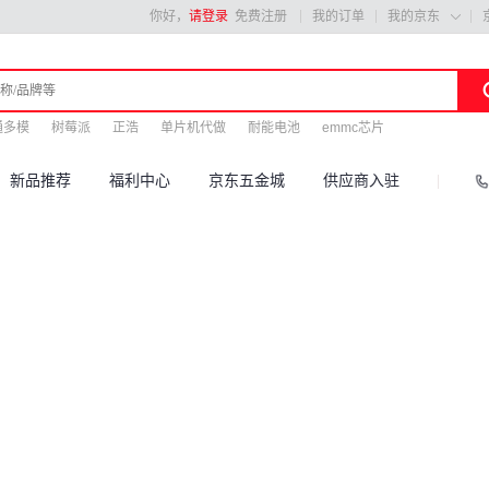
你好，
请登录
免费注册
我的订单
我的京东

通多模
树莓派
正浩
单片机代做
耐能电池
emmc芯片
新品推荐
福利中心
京东五金城
供应商入驻