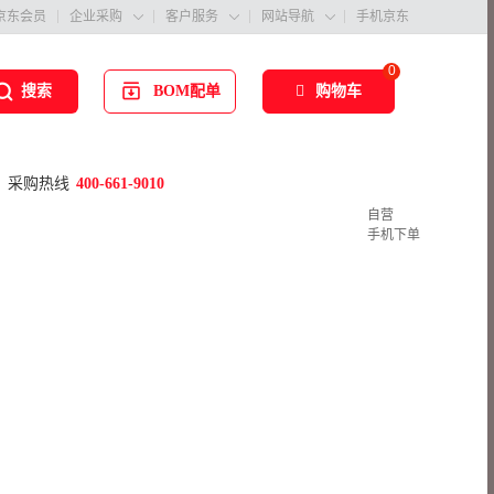
京东会员
企业采购
客户服务
网站导航
手机京东



0
BOM配单
购物车
搜索
采购热线
400-661-9010
自营
手机下单