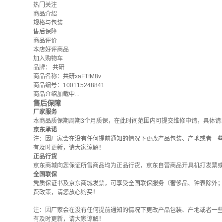
热门关注
商品介绍
规格与包装
售后保障
商品评价
本店好评商品
加入购物车
品牌：
共研
商品名称：共研xaFTfM8v
商品编号：100115248841
商品介绍加载中...
售后保障
厂家服务
本商品质保期周期3个月质保，在此时间范围内可提交维修申请，具体请
京东承诺
注：因厂家会在没有任何提前通知的情况下更改产品包装、产地或者一
有及时更新，请大家谅解！
正品行货
京东商城向您保证所售商品均为正品行货，京东自营商品开具机打发票
全国联保
凭质保证书及京东商城发票，可享受全国联保服务（奢侈品、钟表除外
费政策
，请您放心购买！
注：因厂家会在没有任何提前通知的情况下更改产品包装、产地或者一
有及时更新，请大家谅解！