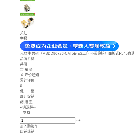
关注
举报
元器件
共研（MSDD90726-CAT5E-ES正向 不带翅膀）面板式RJ4
品牌名称
共研
京 东 价
￥
降价通知
累计评价
0
促 销
展开促销
配 送 至
--请选择--
支持
-
+
加入购物车
店铺热销