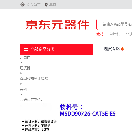


北京
京东首页
龙芯
单片机
北
现货专区
全部商品分类
元器件
>
连接器
>
管脚和插座连接器
>
共研
>
共研xaFTfM8v