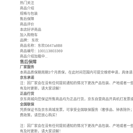
热门关注
商品介绍
规格与包装
售后保障
商品评价
本店好评商品
加入购物车
品牌：
东欢
商品名称：东欢G647a8B8
商品编号：100113803369
商品介绍加载中...
售后保障
厂家服务
本商品质保期周期3个月质保，在此时间范围内可提交维修申请，具体请
京东承诺
注：因厂家会在没有任何提前通知的情况下更改产品包装、产地或者一
有及时更新，请大家谅解！
正品行货
京东商城向您保证所售商品均为正品行货，京东自营商品开具机打发票
全国联保
凭质保证书及京东商城发票，可享受全国联保服务（奢侈品、钟表除外
费政策
，请您放心购买！
注：因厂家会在没有任何提前通知的情况下更改产品包装、产地或者一
有及时更新，请大家谅解！