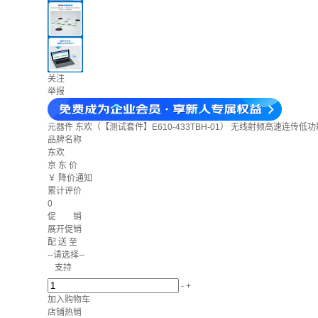
关注
举报
元器件
东欢（【测试套件】E610-433TBH-01） 无线射频高速连传低
品牌名称
东欢
京 东 价
￥
降价通知
累计评价
0
促 销
展开促销
配 送 至
--请选择--
支持
-
+
加入购物车
店铺热销