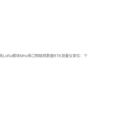
功耗LoRa模块MHz串口物联网数据RTK测量仪单位：个