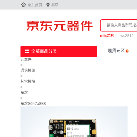


北京
京东首页
relic芯片
ws2812
现货专区
全部商品分类
元器件
>
通信模组
>
其它模块
>
东欢
>
东欢G647a8B8