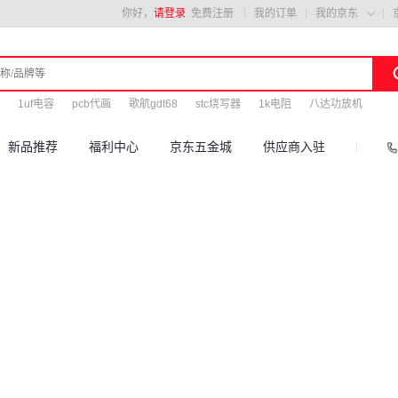
你好，
请登录
免费注册
我的订单
我的京东

1uf电容
pcb代画
歌航gdt68
stc烧写器
1k电阻
八达功放机
新品推荐
福利中心
京东五金城
供应商入驻