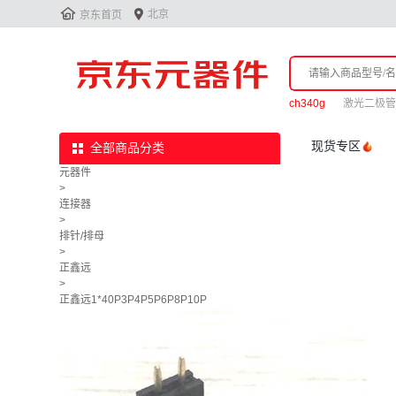


北京
京东首页
ch340g
激光二极管
现货专区
全部商品分类
元器件
>
连接器
>
排针/排母
>
正鑫远
>
正鑫远1*40P3P4P5P6P8P10P