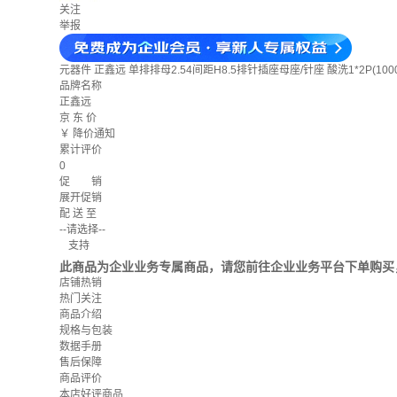
关注
举报
元器件
正鑫远 单排排母2.54间距H8.5排针插座母座/针座 酸洗1*2P(10
品牌名称
正鑫远
京 东 价
￥
降价通知
累计评价
0
促 销
展开促销
配 送 至
--请选择--
支持
此商品为企业业务专属商品，请您前往企业业务平台下单购买
店铺热销
热门关注
商品介绍
规格与包装
数据手册
售后保障
商品评价
本店好评商品