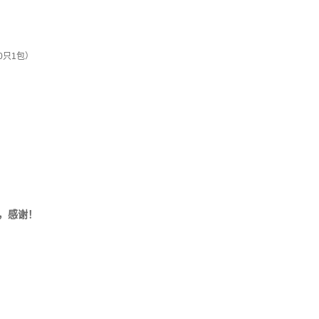
00只1包）
，感谢！