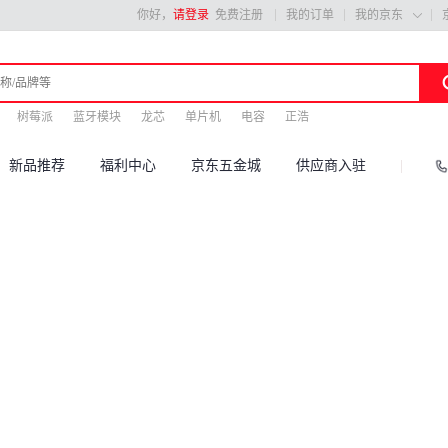
你好，
请登录
免费注册
我的订单
我的京东

树莓派
蓝牙模块
龙芯
单片机
电容
正浩
新品推荐
福利中心
京东五金城
供应商入驻