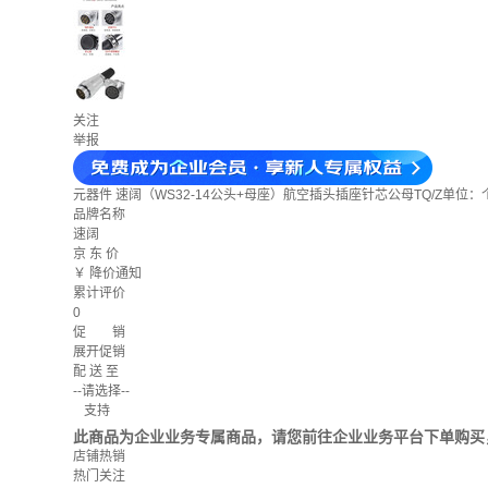
关注
举报
元器件
速阔（WS32-14公头+母座）航空插头插座针芯公母TQ/Z单位：
品牌名称
速阔
京 东 价
￥
降价通知
累计评价
0
促 销
展开促销
配 送 至
--请选择--
支持
此商品为企业业务专属商品，请您前往企业业务平台下单购买
店铺热销
热门关注