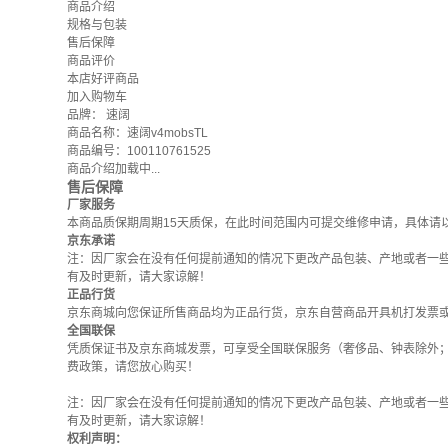
商品介绍
规格与包装
售后保障
商品评价
本店好评商品
加入购物车
品牌：
速阔
商品名称：速阔v4mobsTL
商品编号：100110761525
商品介绍加载中...
售后保障
厂家服务
本商品质保期周期15天质保，在此时间范围内可提交维修申请，具体请
京东承诺
注：因厂家会在没有任何提前通知的情况下更改产品包装、产地或者一
有及时更新，请大家谅解！
正品行货
京东商城向您保证所售商品均为正品行货，京东自营商品开具机打发票
全国联保
凭质保证书及京东商城发票，可享受全国联保服务（奢侈品、钟表除外
费政策
，请您放心购买！
注：因厂家会在没有任何提前通知的情况下更改产品包装、产地或者一
有及时更新，请大家谅解！
权利声明：