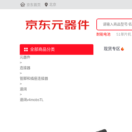


北京
京东首页
耐能电池
51单片机
现货专区
全部商品分类
元器件
>
连接器
>
管脚和插座连接器
>
速阔
>
速阔v4mobsTL