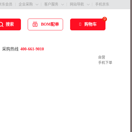
京东会员
企业采购
客户服务
网站导航
手机京东



0
BOM配单
购物车
搜索
采购热线
400-661-9010
自营
手机下单