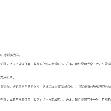
以厂家服务为准。
些附件，本司不能确保客户收到的货物与商城图片、产地、附件说明完全一致。只能确
或电子发票。
；奢侈品、钟表由京东联系保修，享受法定三包售后服务），与您亲临商场选购的商品
些附件，本司不能确保客户收到的货物与商城图片、产地、附件说明完全一致。只能确