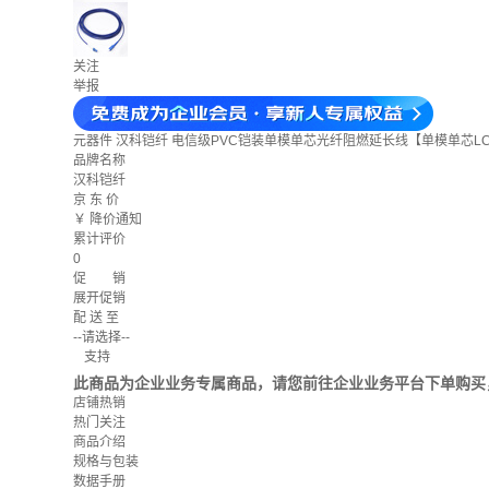
关注
举报
元器件
汉科铠纤 电信级PVC铠装单模单芯光纤阻燃延长线【单模单芯LC-
品牌名称
汉科铠纤
京 东 价
￥
降价通知
累计评价
0
促 销
展开促销
配 送 至
--请选择--
支持
此商品为企业业务专属商品，请您前往企业业务平台下单购买
店铺热销
热门关注
商品介绍
规格与包装
数据手册