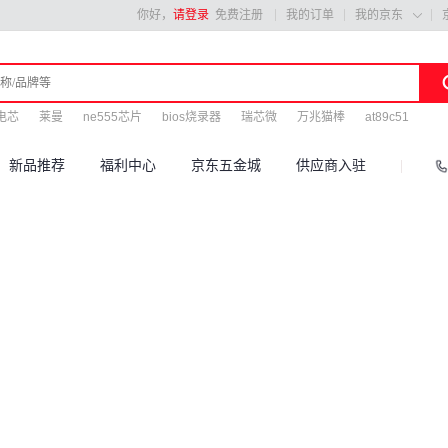
你好，
请登录
免费注册
我的订单
我的京东

电芯
莱曼
ne555芯片
bios烧录器
瑞芯微
万兆猫棒
at89c51
新品推荐
福利中心
京东五金城
供应商入驻