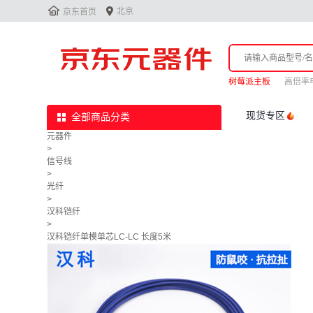


北京
京东首页
树莓派主板
高倍率
现货专区
全部商品分类
元器件
>
信号线
>
光纤
>
汉科铠纤
>
汉科铠纤单模单芯LC-LC 长度5米