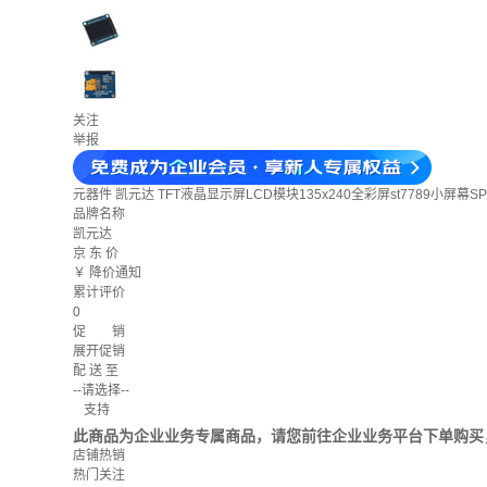
关注
举报
元器件
凯元达 TFT液晶显示屏LCD模块135x240全彩屏st7789小屏幕SP
品牌名称
凯元达
京 东 价
￥
降价通知
累计评价
0
促 销
展开促销
配 送 至
--请选择--
支持
此商品为企业业务专属商品，请您前往企业业务平台下单购买
店铺热销
热门关注