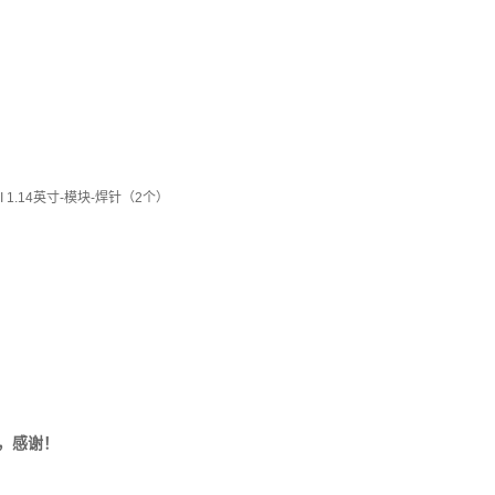
I 1.14英寸-模块-焊针（2个）
，感谢！