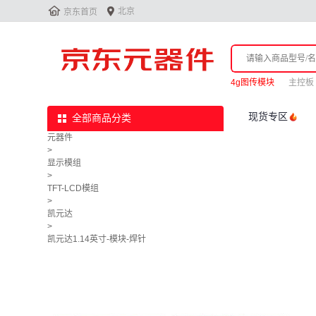


北京
京东首页
4g图传模块
主控板
现货专区
全部商品分类
元器件
>
显示模组
>
TFT-LCD模组
>
凯元达
>
凯元达1.14英寸-模块-焊针