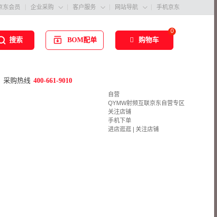
京东会员
企业采购
客户服务
网站导航
手机京东



0
BOM配单
购物车
搜索
采购热线
400-661-9010
自营
QYMW射频互联京东自营专区
关注店铺
手机下单
进店逛逛
|
关注店铺