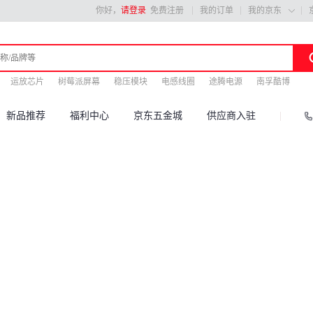
你好，
请登录
免费注册
我的订单
我的京东

运放芯片
树莓派屏幕
稳压模块
电感线圈
途腾电源
南孚酷博
新品推荐
福利中心
京东五金城
供应商入驻