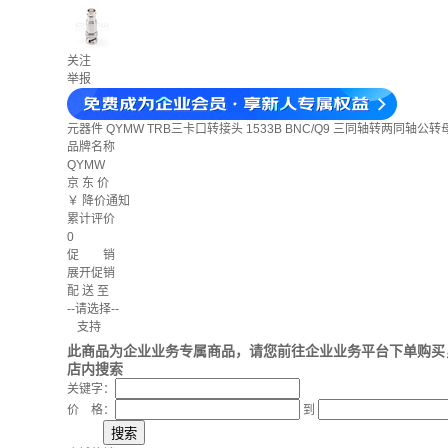
关注
举报
元器件
QYMW TRB三卡口转接头 1533B BNC/Q9 三同轴转两同轴公转母
品牌名称
QYMW
京 东 价
￥
降价通知
累计评价
0
促 销
展开促销
配 送 至
--请选择--
支持
此商品为企业业务专属商品，请您前往企业业务平台下单购买
店内搜索
关键字：
价 格：
到