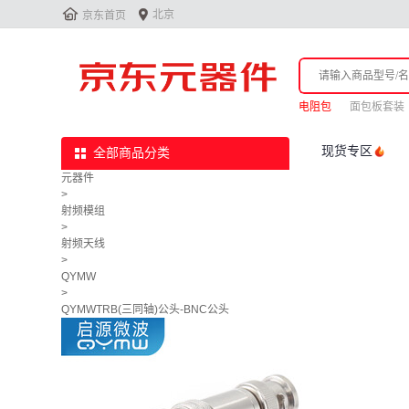


北京
京东首页
电阻包
面包板套装
现货专区
全部商品分类
元器件
>
射频模组
>
射频天线
>
QYMW
>
QYMWTRB(三同轴)公头-BNC公头